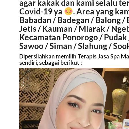
agar kakak dan kami selalu te
Covid-19 ya
. Area yang kam
Babadan / Badegan / Balong / 
Jetis / Kauman / Mlarak / Nge
Kecamatan Ponorogo / Pudak /
Sawoo / Siman / Slahung / Sook
Dipersilahkan memilih Terapis Jasa Spa M
sendiri, sebagai berikut :