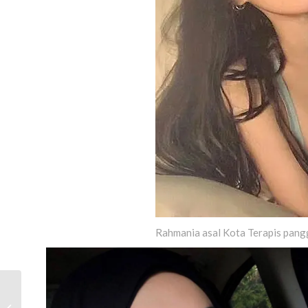
Rahmania asal Kota Terapis pang
Pijat Panggilan Batang