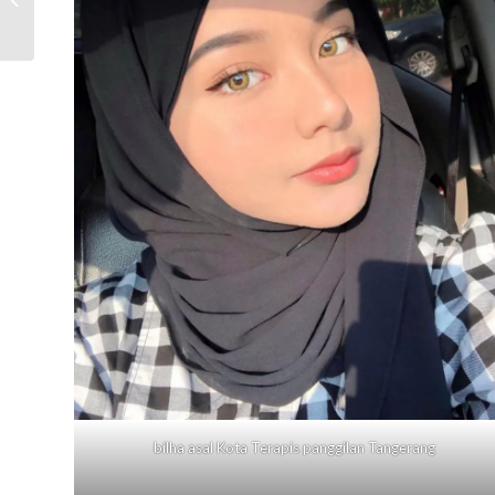
Jawa Tengah￼
bilha asal Kota Terapis panggilan
Tangerang