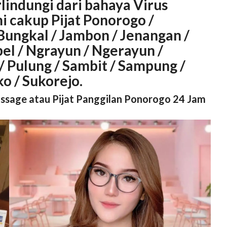
rlindungi dari bahaya Virus
i cakup Pijat Ponorogo /
Bungkal / Jambon / Jenangan /
bel / Ngrayun / Ngerayun /
 Pulung / Sambit / Sampung /
o / Sukorejo.
assage atau Pijat Panggilan Ponorogo 24 Jam