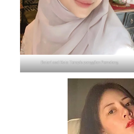
Batari asal Kota Terapis panggilan
Pemalang