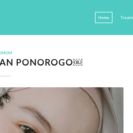
Home
Treat
UMUM
ILAN PONOROGO￼