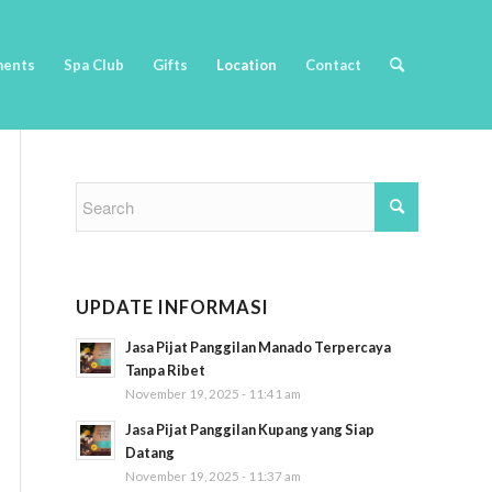
ments
Spa Club
Gifts
Location
Contact
UPDATE INFORMASI
Jasa Pijat Panggilan Manado Terpercaya
Tanpa Ribet
November 19, 2025 - 11:41 am
Jasa Pijat Panggilan Kupang yang Siap
Datang
November 19, 2025 - 11:37 am