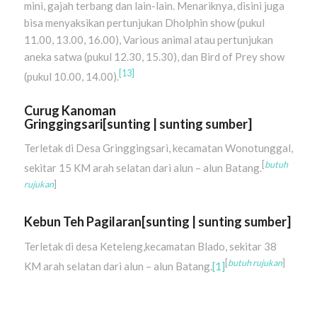
mini, gajah terbang dan lain-lain. Menariknya, disini juga
bisa menyaksikan pertunjukan Dholphin show (pukul
11.00, 13.00, 16.00), Various animal atau pertunjukan
aneka satwa (pukul 12.30, 15.30), dan Bird of Prey show
[13]
(pukul 10.00, 14.00).
Curug Kanoman
Gringgingsari
[
sunting
|
sunting sumber
]
Terletak di Desa Gringgingsari, kecamatan Wonotunggal,
[
butuh
sekitar 15 KM arah selatan dari alun – alun Batang.
rujukan
]
Kebun Teh Pagilaran
[
sunting
|
sunting sumber
]
Terletak di desa Keteleng,kecamatan Blado, sekitar 38
[
butuh rujukan
]
KM arah selatan dari alun – alun Batang.
[1]