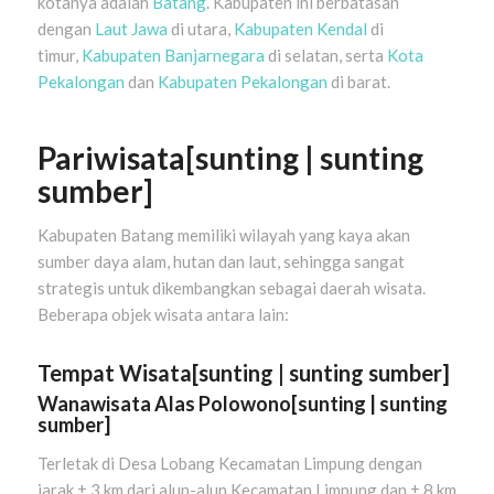
kotanya adalah
Batang
. Kabupaten ini berbatasan
dengan
Laut Jawa
di utara,
Kabupaten Kendal
di
timur,
Kabupaten Banjarnegara
di selatan, serta
Kota
Pekalongan
dan
Kabupaten Pekalongan
di barat.
Pariwisata
[
sunting
|
sunting
sumber
]
Kabupaten Batang memiliki wilayah yang kaya akan
sumber daya alam, hutan dan laut, sehingga sangat
strategis untuk dikembangkan sebagai daerah wisata.
Beberapa objek wisata antara lain:
Tempat Wisata[
sunting
|
sunting sumber
]
Wanawisata Alas Polowono
[
sunting
|
sunting
sumber
]
Terletak di Desa Lobang Kecamatan Limpung dengan
jarak ± 3 km dari alun-alun Kecamatan Limpung dan ± 8 km