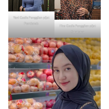
Yani Gadis Panggilan pijat
Pontianak
Fina Gadis Panggilan pijat
Surabaya