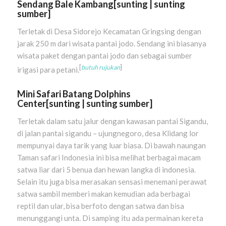
Sendang Bale Kambang
[
sunting
|
sunting
sumber
]
Terletak di Desa Sidorejo Kecamatan Gringsing dengan
jarak 250 m dari wisata pantai jodo. Sendang ini biasanya
wisata paket dengan pantai jodo dan sebagai sumber
[
butuh rujukan
]
irigasi para petani.
Mini Safari Batang Dolphins
Center
[
sunting
|
sunting sumber
]
Terletak dalam satu jalur dengan kawasan pantai Sigandu,
di jalan pantai sigandu – ujungnegoro, desa Klidang lor
mempunyai daya tarik yang luar biasa. Di bawah naungan
Taman safari Indonesia ini bisa melihat berbagai macam
satwa liar dari 5 benua dan hewan langka di indonesia.
Selain itu juga bisa merasakan sensasi menemani perawat
satwa sambil memberi makan kemudian ada berbagai
reptil dan ular, bisa berfoto dengan satwa dan bisa
menunggangi unta. Di samping itu ada permainan kereta