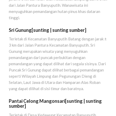
dari Jalan Pantura Banyuputih. Wanawisata ini
menyuguhkan pemandangan hutan pinus khas dataran
tinggi.
Sri Gunung
[
sunting
|
sunting sumber
]
Terletak di Kecamatan Banyuputih Batang dengan jarak ±
3 km dari Jalan Pantura Kecamatan Banyuputih. Sri
Gunung merupakan wisata yang menyuguhkan
pemandangan dari puncak perbukitan dengan
pemandangan yang dapat dilihat dari segala sisinya. Dari
Puncak Sri Gunung dapat dilihat berbagai pemandangan
seperti Wilayah Limpung dan Pegunungan Dieng di
Selatan, Laut Jawa di Utara dan Hamparan Alas Roban
yang dapat dilihat di sisi timur dan baratnya.
Pantai Celong Mangonsari
[
sunting
|
sunting
sumber
]
Terletak di Desa Kedawung Kecamatan Banyuputih.