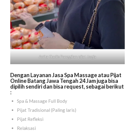
Anita Gadis Panggilan pijat
Jogja
Dengan Layanan Jasa Spa Massage atau Pijat
Online
Batang Jawa Tengah
24 Jam juga bisa
dipilih sendiri dan
bisa request
, sebagai berikut
:
Spa & Massage Full Body
Pijat Tradisional (Paling laris)
Pijat Refleksi
Relaksasi