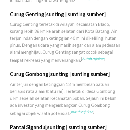
lomba buah Tingkat Jawa Tengah.
Curug Genting
[
sunting
|
sunting sumber
]
Curug Genting terletak di wilayah Kecamatan Blado,
kurang lebih 38 km ke arah selatan dari Kota Batang. Air
terjun indah dengan ketinggian 40 m ini dikelilingi hutan
pinus. Dengan udara yang masih segar dan alam pedesaan
alami menghijau, Curug Genting sangat cocok sebagai
[
butuh rujukan
]
tempat rekreasi yang menyenangkan.
Curug Gombong
[
sunting
|
sunting sumber
]
Air terjun dengan ketinggian 13 m membelah batuan
berlapis rata alami (batu rai). Terletak di desa Gombong
6 km sebelah selatan Kecamatan Subah. Sejauh ini belum
ada investor yang mengembangkan Curug Gombong
[
butuh rujukan
]
sebagai objek wisata potensial.
Pantai Sigandu
[
sunting
|
sunting sumber
]