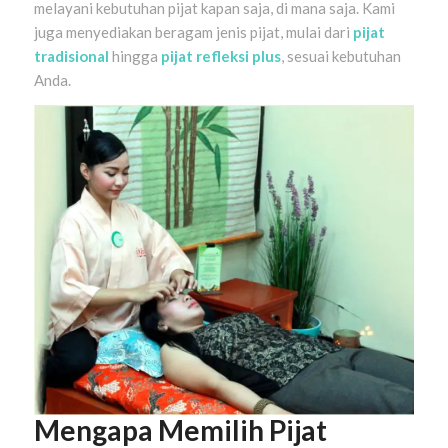
melayani kebutuhan pijat kapan saja, di mana saja. Kami
juga menyediakan beragam jenis pijat, mulai dari
pijat
tradisional
hingga
pijat refleksi plus
, sesuai kebutuhan
Anda.
Mengapa Memilih Pijat