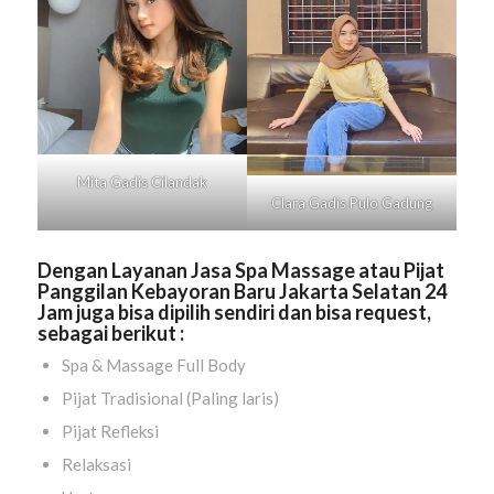
Mita Gadis
Cilandak
Clara Gadis
Pulo Gadung
Dengan Layanan Jasa Spa Massage atau Pijat
Panggilan Kebayoran Baru Jakarta Selatan 24
Jam juga bisa dipilih sendiri dan bisa request,
sebagai berikut :
Spa & Massage Full Body
Pijat Tradisional (Paling laris)
Pijat Refleksi
Relaksasi