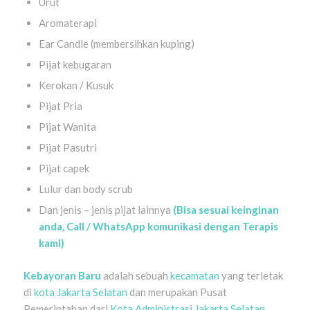
Urut
Aromaterapi
Ear Candle (membersihkan kuping)
Pijat kebugaran
Kerokan / Kusuk
Pijat Pria
Pijat Wanita
Pijat Pasutri
Pijat capek
Lulur dan body scrub
Dan jenis – jenis pijat lainnya
(Bisa sesuai keinginan
anda, Call / WhatsApp komunikasi dengan Terapis
kami)
K
ebayoran Baru
adalah sebuah
kecamatan
yang terletak
di
kota
Jakarta Selatan
dan merupakan Pusat
Pemerintahan dari
Kota Administrasi Jakarta Selatan
.