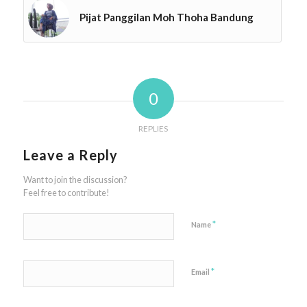
Pijat Panggilan Moh Thoha Bandung
0
REPLIES
Leave a Reply
Want to join the discussion?
Feel free to contribute!
*
Name
*
Email