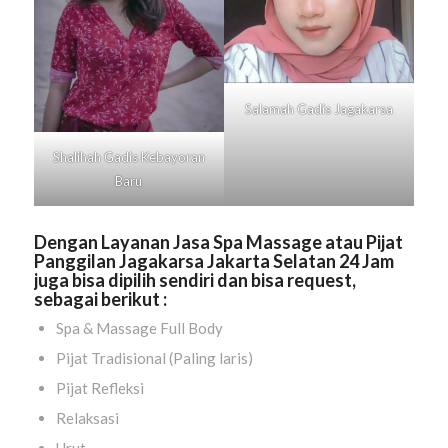
Salamah Gadis
Jagakarsa
Shalihah Gadis
Kebayoran
Baru
Dengan Layanan Jasa Spa Massage atau Pijat
Panggilan Jagakarsa Jakarta Selatan 24 Jam
juga bisa dipilih sendiri dan bisa request,
sebagai berikut :
Spa & Massage Full Body
Pijat Tradisional (Paling laris)
Pijat Refleksi
Relaksasi
Urut