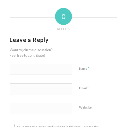
0
REPLIES
Leave a Reply
Want to join the discussion?
Feel free to contribute!
*
Name
*
Email
Website
Save my name, email, and website in this browser for the