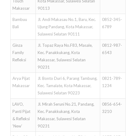
Touch
Kota Makassar, Sulawesi Selatan
Makassar
90113
Bambuu
Jl. Andi Makasau No.1, Baru, Kec.
0852-345-
Bali
Ujung Pandang, Kota Makassar,
6789
Sulawesi Selatan 90111
Ginza
Jl. Topaz Raya No.F83, Masale,
0812-987-
Family
Kec. Panakkukang, Kota
6543
Refleksi
Makassar, Sulawesi Selatan
90231
Arya Pijat
Jl. Bonto Duri 6, Parang Tambung,
0821-789-
Makassar
Kec. Tamalate, Kota Makassar,
1234
Sulawesi Selatan 90223
LAVO,
Jl. Mirah Seruni No.21, Pandang,
0856-654-
Panti Pijat
Kec. Panakkukang, Kota
3210
& Refleksi
Makassar, Sulawesi Selatan
‘New’
90231