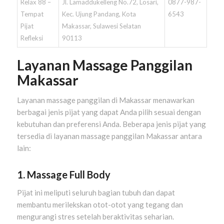
Relax 88 –
Jl. Lamaddukelleng No.72, Losari,
0877-987-
Tempat
Kec. Ujung Pandang, Kota
6543
Pijat
Makassar, Sulawesi Selatan
Refleksi
90113
Layanan Massage Panggilan
Makassar
Layanan massage panggilan di Makassar menawarkan
berbagai jenis pijat yang dapat Anda pilih sesuai dengan
kebutuhan dan preferensi Anda. Beberapa jenis pijat yang
tersedia di layanan massage panggilan Makassar antara
lain:
1. Massage Full Body
Pijat ini meliputi seluruh bagian tubuh dan dapat
membantu merilekskan otot-otot yang tegang dan
mengurangi stres setelah beraktivitas seharian.