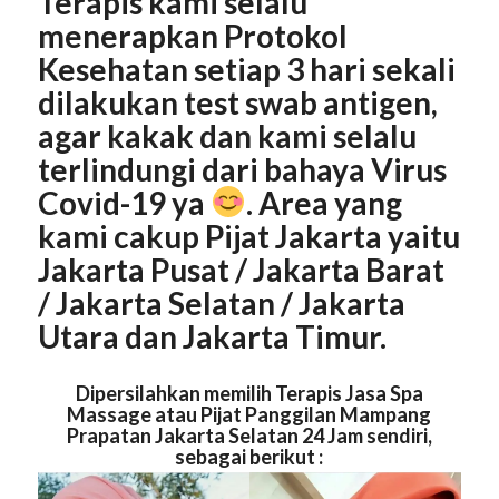
Terapis kami selalu
menerapkan Protokol
Kesehatan setiap 3 hari sekali
dilakukan test swab antigen,
agar kakak dan kami selalu
terlindungi dari bahaya Virus
Covid-19 ya
. Area yang
kami cakup Pijat
Jakarta
yaitu
Jakarta
Pusat
/ Jakarta
Barat
/ Jakarta
Selatan
/ Jakarta
Utara
dan Jakarta
Timur
.
Dipersilahkan memilih Terapis Jasa Spa
Massage atau Pijat Panggilan Mampang
Prapatan Jakarta Selatan 24 Jam sendiri,
sebagai berikut :