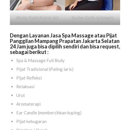
Ainuha Gadis
Kramat Jati
Suraiya Gadis
Jatinegara
Dengan Layanan Jasa Spa Massage atau Pijat
Panggilan Mampang Prapatan Jakarta Selatan
24 Jam juga bisa dipilih sendiri dan bisa request,
sebagai berikut :
Spa & Massage Full Body
Pijat Tradisional (Paling laris)
Pijat Refleksi
Relaksasi
Urut
Aromaterapi
Ear Candle (membersihkan kuping)
Pijat kebugaran