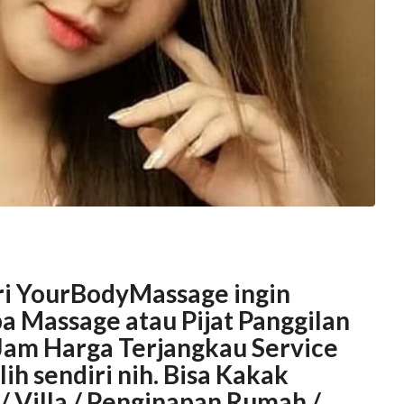
dari YourBodyMassage ingin
 Massage atau Pijat Panggilan
 Jam Harga Terjangkau Service
ih sendiri nih. Bisa Kakak
/ Villa / Penginapan Rumah /