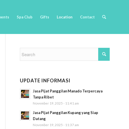
ments
Spa Club
Gifts
Location
Contact
UPDATE INFORMASI
Jasa Pijat Panggilan Manado Terpercaya
Tanpa Ribet
November 19, 2025 - 11:41 am
Jasa Pijat Panggilan Kupang yang Siap
Datang
November 19, 2025 - 11:37 am