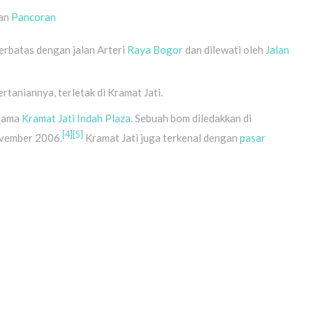
an
Pancoran
erbatas dengan jalan Arteri
Raya Bogor
dan dilewati oleh
Jalan
rtaniannya, terletak di Kramat Jati.
nama
Kramat Jati Indah Plaza
. Sebuah bom diledakkan di
[4]
[5]
ovember 2006.
Kramat Jati juga terkenal dengan
pasar