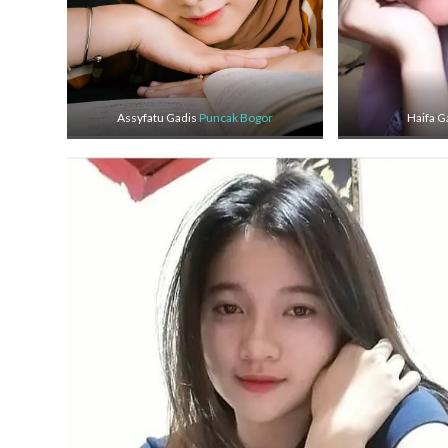
Assyfatu Gadis
Puncak Bogor
Haifa G