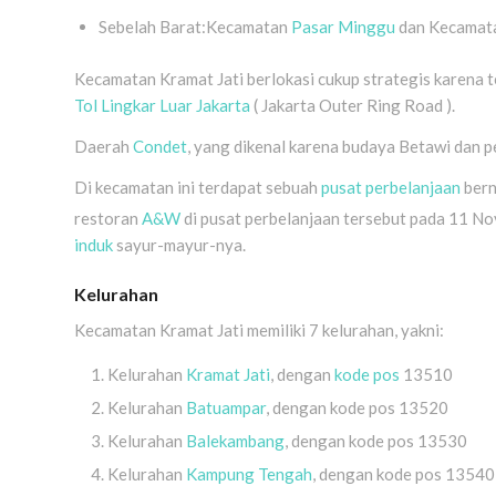
Sebelah Barat:Kecamatan
Pasar Minggu
dan Kecamat
Kecamatan Kramat Jati berlokasi cukup strategis karena t
Tol Lingkar Luar Jakarta
( Jakarta Outer Ring Road ).
Daerah
Condet
, yang dikenal karena budaya Betawi dan pe
Di kecamatan ini terdapat sebuah
pusat perbelanjaan
ber
restoran
A&W
di pusat perbelanjaan tersebut pada 11 N
induk
sayur-mayur-nya.
Kelurahan
Kecamatan Kramat Jati memiliki 7 kelurahan, yakni:
Kelurahan
Kramat Jati
, dengan
kode pos
13510
Kelurahan
Batuampar
, dengan kode pos 13520
Kelurahan
Balekambang
, dengan kode pos 13530
Kelurahan
Kampung Tengah
, dengan kode pos 13540