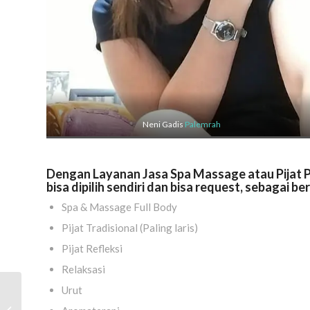
Neni Gadis
Palemrah
Dengan Layanan Jasa Spa Massage atau Pijat P
bisa dipilih sendiri dan bisa request, sebagai ber
Spa & Massage Full Body
Pijat Tradisional (Paling laris)
Pijat Refleksi
Relaksasi
Urut
Pijat Panggilan