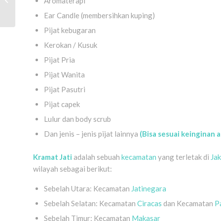
Aromaterapi
Jatinegara
Ear Candle (membersihkan kuping)
Pijat kebugaran
Kerokan / Kusuk
Pijat Pria
Pijat Wanita
Pijat Pasutri
Pijat capek
Lulur dan body scrub
Dan jenis – jenis pijat lainnya
(Bisa sesuai keinginan 
Kramat Jati
adalah sebuah
kecamatan
yang terletak di
Jak
wilayah sebagai berikut:
Sebelah Utara: Kecamatan
Jatinegara
Sebelah Selatan: Kecamatan
Ciracas
dan Kecamatan
P
Sebelah Timur: Kecamatan
Makasar