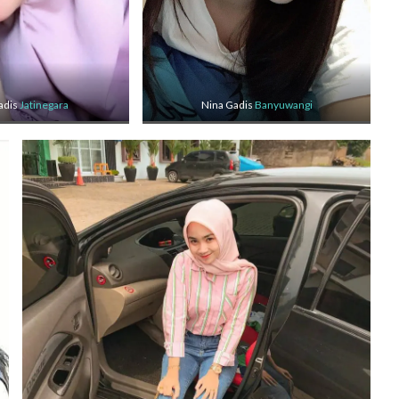
adis
Jatinegara
Nina Gadis
Banyuwangi