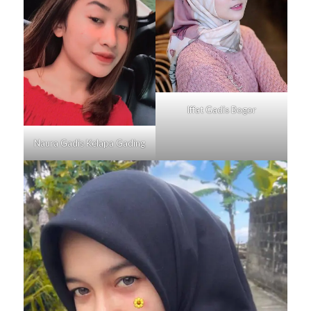
Iffat Gadis
Bogor
Naura Gadis
Kelapa Gading