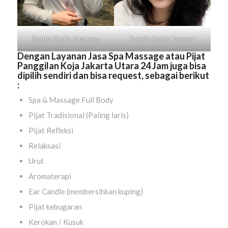
Shahia Gadis
Tabalong
Suhaila Gadis
Tarakan
Dengan Layanan Jasa Spa Massage atau Pijat
Panggilan Koja Jakarta Utara 24 Jam juga bisa
dipilih sendiri dan bisa request, sebagai berikut
:
Spa & Massage Full Body
Pijat Tradisional (Paling laris)
Pijat Refleksi
Relaksasi
Urut
Aromaterapi
Ear Candle (membersihkan kuping)
Pijat kebugaran
Kerokan / Kusuk