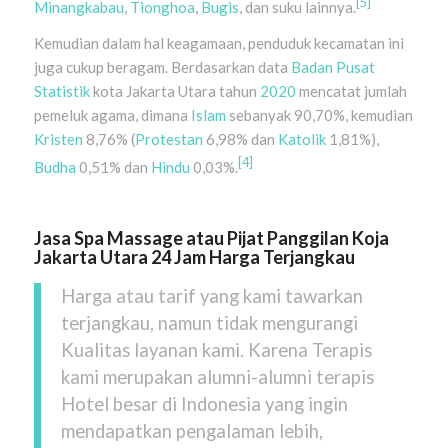
[5]
Minangkabau
,
Tionghoa
,
Bugis
, dan suku lainnya.
Kemudian dalam hal keagamaan, penduduk kecamatan ini
juga cukup beragam. Berdasarkan data
Badan Pusat
Statistik
kota Jakarta Utara tahun
2020
mencatat jumlah
pemeluk agama, dimana
Islam
sebanyak 90,70%, kemudian
Kristen
8,76% (
Protestan
6,98% dan
Katolik
1,81%),
[4]
Budha
0,51% dan
Hindu
0,03%.
Jasa Spa Massage atau Pijat Panggilan Koja
Jakarta Utara 24 Jam Harga Terjangkau
Harga atau tarif yang kami tawarkan
terjangkau, namun tidak mengurangi
Kualitas layanan kami. Karena Terapis
kami merupakan alumni-alumni terapis
Hotel besar di Indonesia yang ingin
mendapatkan pengalaman lebih,