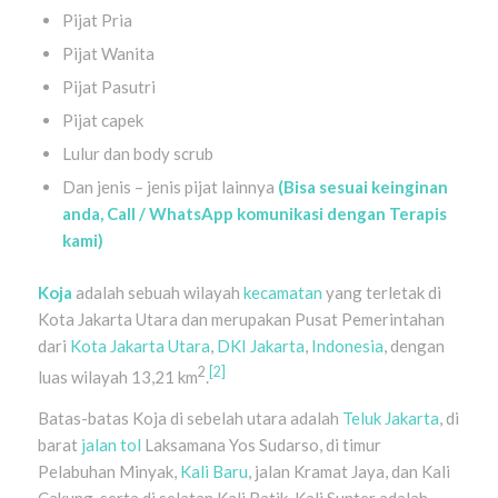
Pijat Pria
Pijat Wanita
Pijat Pasutri
Pijat capek
Lulur dan body scrub
Dan jenis – jenis pijat lainnya
(Bisa sesuai keinginan
anda, Call / WhatsApp komunikasi dengan Terapis
kami)
Koja
adalah sebuah wilayah
kecamatan
yang terletak di
Kota Jakarta Utara dan merupakan Pusat Pemerintahan
dari
Kota Jakarta Utara
,
DKI Jakarta
,
Indonesia
, dengan
2
[2]
luas wilayah 13,21 km
.
Batas-batas Koja di sebelah utara adalah
Teluk Jakarta
, di
barat
jalan tol
Laksamana Yos Sudarso, di timur
Pelabuhan Minyak,
Kali Baru
, jalan Kramat Jaya, dan Kali
Cakung, serta di selatan Kali Batik. Kali Sunter adalah