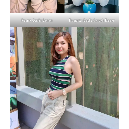
Ratna Gadis
Senen
Puspita Gadis
Sawah Besar