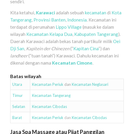
sendiri.
Kita ketahui,
Karawaci
adalah sebuah
kecamatan
di
Kota
Tangerang
,
Provinsi
Banten
,
Indonesia
. Kecamatan ini
terdapat di perumahan
Lippo Village
(masuk ke dalam
wilayah
Kecamatan Kelapa Dua
,
Kabupaten Tangerang
).
Daerah Karawaci adalah bekas tanah partikulir milik
Oei
Dji San
,
Kapitein der Chinezen
(“
Kapitan Cina
“) dan
landheer
(“tuan tanah”) Karawaci. Dahulu kecamatan ini
dikenal dengan nama
Kecamatan Cimone
.
Batas wilayah
Utara
Kecamatan Periuk
dan
Kecamatan Neglasari
Timur
Kecamatan Tangerang
Selatan
Kecamatan Cibodas
Barat
Kecamatan Periuk
dan
Kecamatan Cibodas
Jasa Spa Massage atau Pijat Panggilan