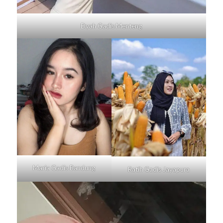
Dyah Gadis
Menteng
Maria Gadis
Bandung
Ratih Gadis
Jayapura