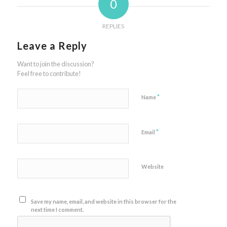
0
REPLIES
Leave a Reply
Want to join the discussion?
Feel free to contribute!
*
Name
*
Email
Website
Save my name, email, and website in this browser for the
next time I comment.