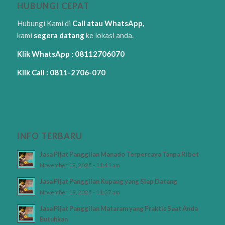
HUBUNGI CEPAT
Hubungi Kami di
Call atau WhatsApp,
kami
segera datang
ke lokasi anda.
Klik WhatsApp : 08112706070
Klik Call : 0811-2706-070
INFO TERBARU
Jasa Pijat Panggilan Manado Terpercaya Tanpa Ribet
November 19, 2025 - 11:41 am
Jasa Pijat Panggilan Kupang yang Siap Datang
November 19, 2025 - 11:37 am
Jasa Pijat Panggilan Mataram yang Praktis Saat Anda
Butuhkan