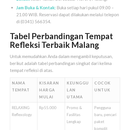
Jam Buka & Kontak:
Buka setiap hari pukul 09.00 –
21.00 WIB. Reservasi dapat dilakukan melalui telepon
di (0341) 566354.
Tabel Perbandingan Tempat
Refleksi Terbaik Malang
Untuk memudahkan Anda dalam mengambil keputusan,
berikut adalah tabel perbandingan singkat dari kelima
tempat refleksi di atas.
NAMA
KISARAN
KEUNGGU
COCOK
TEMPAT
HARGA
LAN
UNTUK
MULAI
UTAMA
RELAXING
Rp55.000
Promo &
Pengguna
Reflexology
Fasilitas
baru, pencari
Lengkap
paket
komplit