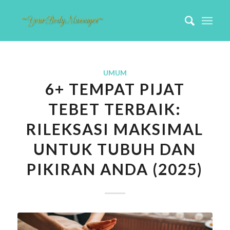
UMUM
6+ TEMPAT PIJAT
TEBET TERBAIK:
RILEKSASI MAKSIMAL
UNTUK TUBUH DAN
PIKIRAN ANDA (2025)