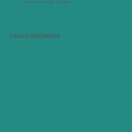
November 19, 2025 - 11:25 am
LOKASI INDONESIA