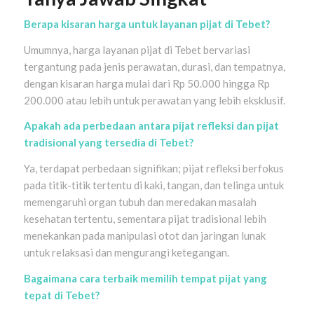
Berapa kisaran harga untuk layanan pijat di Tebet?
Umumnya, harga layanan pijat di Tebet bervariasi
tergantung pada jenis perawatan, durasi, dan tempatnya,
dengan kisaran harga mulai dari Rp 50.000 hingga Rp
200.000 atau lebih untuk perawatan yang lebih eksklusif.
Apakah ada perbedaan antara pijat refleksi dan pijat
tradisional yang tersedia di Tebet?
Ya, terdapat perbedaan signifikan; pijat refleksi berfokus
pada titik-titik tertentu di kaki, tangan, dan telinga untuk
memengaruhi organ tubuh dan meredakan masalah
kesehatan tertentu, sementara pijat tradisional lebih
menekankan pada manipulasi otot dan jaringan lunak
untuk relaksasi dan mengurangi ketegangan.
Bagaimana cara terbaik memilih tempat pijat yang
tepat di Tebet?