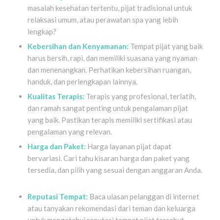
masalah kesehatan tertentu, pijat tradisional untuk
relaksasi umum, atau perawatan spa yang lebih
lengkap?
Kebersihan dan Kenyamanan:
Tempat pijat yang baik
harus bersih, rapi, dan memiliki suasana yang nyaman
dan menenangkan. Perhatikan kebersihan ruangan,
handuk, dan perlengkapan lainnya.
Kualitas Terapis:
Terapis yang profesional, terlatih,
dan ramah sangat penting untuk pengalaman pijat
yang baik. Pastikan terapis memiliki sertifikasi atau
pengalaman yang relevan.
Harga dan Paket:
Harga layanan pijat dapat
bervariasi. Cari tahu kisaran harga dan paket yang
tersedia, dan pilih yang sesuai dengan anggaran Anda.
Reputasi Tempat:
Baca ulasan pelanggan di internet
atau tanyakan rekomendasi dari teman dan keluarga