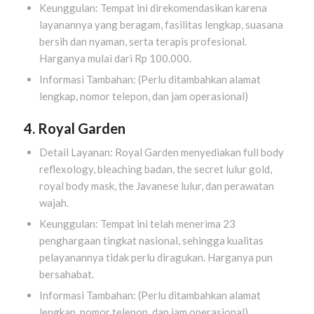
Keunggulan: Tempat ini direkomendasikan karena
layanannya yang beragam, fasilitas lengkap, suasana
bersih dan nyaman, serta terapis profesional.
Harganya mulai dari Rp 100.000.
Informasi Tambahan: (Perlu ditambahkan alamat
lengkap, nomor telepon, dan jam operasional)
4. Royal Garden
Detail Layanan: Royal Garden menyediakan full body
reflexology, bleaching badan, the secret lulur gold,
royal body mask, the Javanese lulur, dan perawatan
wajah.
Keunggulan: Tempat ini telah menerima 23
penghargaan tingkat nasional, sehingga kualitas
pelayanannya tidak perlu diragukan. Harganya pun
bersahabat.
Informasi Tambahan: (Perlu ditambahkan alamat
lengkap, nomor telepon, dan jam operasional)