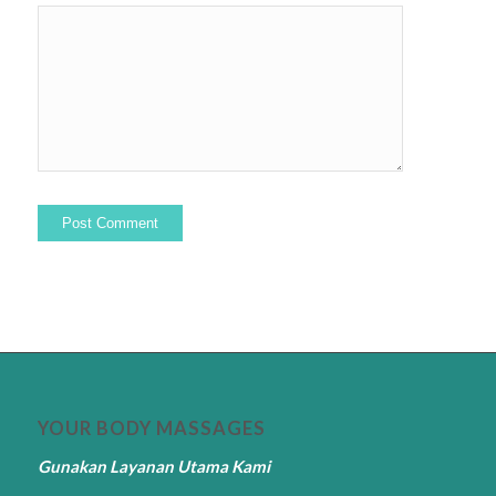
YOUR BODY MASSAGES
Gunakan Layanan Utama Kami