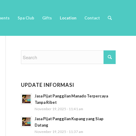
ments
Spa Club
Gifts
Location
Contact
UPDATE INFORMASI
Jasa Pijat Panggilan Manado Terpercaya
Tanpa Ribet
November 19, 2025 - 11:41 am
Jasa Pijat Panggilan Kupang yang Siap
Datang
November 19, 2025 - 11:37 am