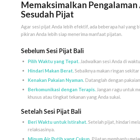
Memaksimalkan Pengalaman A
Sesudah Pijat
Agar sesi pijat Anda lebih efektif, ada beberapa hal yang
pikiran Anda lebih siap menerima manfaat pijatan.
Sebelum Sesi Pijat Bali
Pilih Waktu yang Tepat.
Jadwalkan sesi Anda di waktu
Hindari Makan Berat.
Sebaiknya makan ringan sekitar 
Kenakan Pakaian Nyaman.
Datanglah dengan pakaian 
Berkomunikasi dengan Terapis.
Jangan ragu untuk me
khusus atau tingkat tekanan yang Anda sukai.
Setelah Sesi Pijat Bali
Beri Waktu untuk Istirahat.
Setelah pijat, hindari me
relaksasinya.
Minum Air Putih yang Cukup.
Pijatan membantu melan