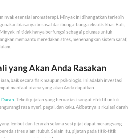
 minyak esensial aromaterapi. Minyak ini dihangatkan terlebih
gunakan biasanya berasal dari bunga-bunga eksotis khas Bali,
. Minyak ini tidak hanya berfungsi sebagai pelumas untuk
nangkan membantu meredakan stres, menenangkan sistem saraf,
dalam.
ali yang Akan Anda Rasakan
sa, baik secara fisik maupun psikologis. Ini adalah investasi
 empat manfaat utama yang akan Anda dapatkan.
 Darah.
Teknik pijatan yang bervariasi sangat efektif untuk
gurangi rasa nyeri, pegal, dan kaku. Akibatnya, sirkulasi darah
ang lembut dan terarah selama sesi pijat dapat merangsang
eda stres alami tubuh. Selain itu, pijatan pada titik-titik