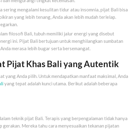
 dan mengurangi tingkat kecemasan.
a sering mengalami kesulitan tidur atau insomnia, pijat Bali bisa
pikiran yang lebih tenang, Anda akan lebih mudah terlelap.
yegarkan.
am filosofi Bali, tubuh memiliki jalur energi yang disebut
energi ini. Pijat Bali bertujuan untuk menghilangkan sumbatan
n Anda merasa lebih bugar serta bersemangat.
 Pijat Khas Bali yang Autentik
at yang Anda pilih. Untuk mendapatkan manfaat maksimal, Anda
li
yang tepat adalah kunci utama. Berikut adalah beberapa
 dalam teknik pijat Bali. Terapis yang berpengalaman tidak hanya
iap gerakan. Mereka tahu cara menyesuaikan tekanan pijatan