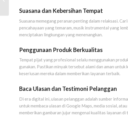
Atasi Pegal Linu Hingga
Suasana dan Kebersihan Tempat
Saraf K...
Suasana memegang peranan penting dalam relaksasi. Caril
pencahayaan yang temaram, musik instrumental yang lemb
menciptakan lingkungan yang menenangkan.
Penggunaan Produk Berkualitas
Tempat pijat yang profesional selalu menggunakan produk
gunakan. Pastikan minyak tersebut alami dan aman untuk 
keseriusan mereka dalam memberikan layanan terbaik.
Baca Ulasan dan Testimoni Pelanggan
Di era digital ini, ulasan pelanggan adalah sumber infor
untuk membaca ulasan di Google Maps, media sosial, atau 
memberikan gambaran jujur mengenai kualitas layanan di 