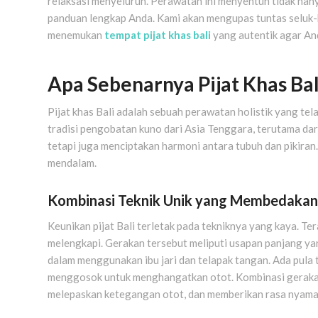
relaksasi menyeluruh. Perawatan ini menyentuh tidak hanya
panduan lengkap Anda. Kami akan mengupas tuntas seluk-be
menemukan
tempat pijat khas bali
yang autentik agar An
Apa Sebenarnya Pijat Khas Ba
Pijat khas Bali adalah sebuah perawatan holistik yang te
tradisi pengobatan kuno dari Asia Tenggara, terutama da
tetapi juga menciptakan harmoni antara tubuh dan pikiran. 
mendalam.
Kombinasi Teknik Unik yang Membedakan
Keunikan pijat Bali terletak pada tekniknya yang kaya. T
melengkapi. Gerakan tersebut meliputi usapan panjang ya
dalam menggunakan ibu jari dan telapak tangan. Ada pula
menggosok untuk menghangatkan otot. Kombinasi gerakan i
melepaskan ketegangan otot, dan memberikan rasa nyam