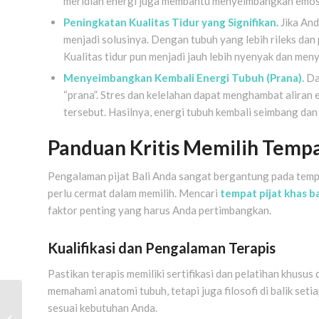
meridian energi juga membantu menyeimbangkan emosi
Peningkatan Kualitas Tidur yang Signifikan.
Jika And
menjadi solusinya. Dengan tubuh yang lebih rileks dan 
Kualitas tidur pun menjadi jauh lebih nyenyak dan men
Menyeimbangkan Kembali Energi Tubuh (Prana).
Dal
“prana”. Stres dan kelelahan dapat menghambat aliran 
tersebut. Hasilnya, energi tubuh kembali seimbang da
Panduan Kritis Memilih Tempat
Pengalaman pijat Bali Anda sangat bergantung pada temp
perlu cermat dalam memilih. Mencari
tempat pijat khas ba
faktor penting yang harus Anda pertimbangkan.
Kualifikasi dan Pengalaman Terapis
Pastikan terapis memiliki sertifikasi dan pelatihan khusus
memahami anatomi tubuh, tetapi juga filosofi di balik set
Pijat Urut Tradisional
sesuai kebutuhan Anda.
Manjur: Solusi Ampuh