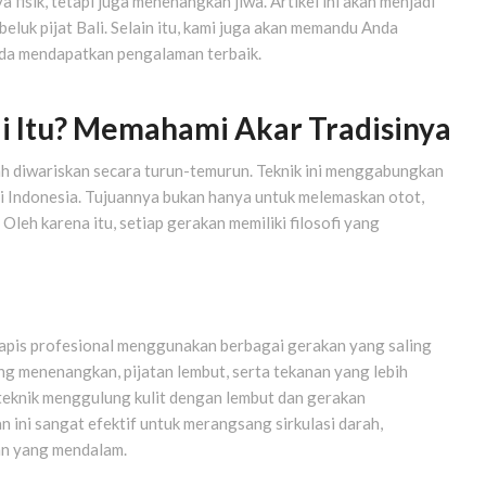
 fisik, tetapi juga menenangkan jiwa. Artikel ini akan menjadi
luk pijat Bali. Selain itu, kami juga akan memandu Anda
da mendapatkan pengalaman terbaik.
li Itu? Memahami Akar Tradisinya
lah diwariskan secara turun-temurun. Teknik ini menggabungkan
ri Indonesia. Tujuannya bukan hanya untuk melemaskan otot,
Oleh karena itu, setiap gerakan memiliki filosofi yang
erapis profesional menggunakan berbagai gerakan yang saling
ng menenangkan, pijatan lembut, serta tekanan yang lebih
 teknik menggulung kulit dengan lembut dan gerakan
ni sangat efektif untuk merangsang sirkulasi darah,
an yang mendalam.