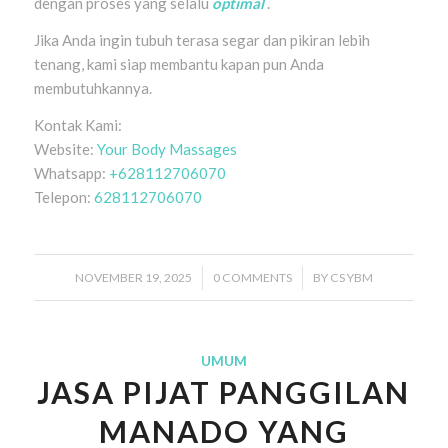
dengan proses yang selalu
optimal
.
Jika Anda ingin tubuh terasa segar dan pikiran lebih
tenang, kami siap membantu kapan pun Anda
membutuhkannya.
Kontak Kami:
Website:
Your Body Massages
Whatsapp:
+628112706070
Telepon:
628112706070
NOVEMBER 19, 2025
/
0 COMMENTS
/
BY
CS YBM
UMUM
JASA PIJAT PANGGILAN
MANADO YANG