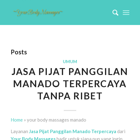
Posts
UMUM
JASA PIJAT PANGGILAN
MANADO TERPERCAYA
TANPA RIBET
Home
»
your body massages manado
Layanan
Jasa Pijat Panggilan Manado Terpercaya
dari
Your Body Massages
hadir untuk siapa pun yang ingin