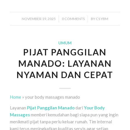
NOVEMBER 19, 2025
/
0 COMMENTS
/
BY
CS YBM
UMUM
PIJAT PANGGILAN
MANADO: LAYANAN
NYAMAN DAN CEPAT
Home
»
your body massages manado
Layanan
Pijat Panggilan Manado
dari
Your Body
Massages
memberi kemudahan bagi siapa pun yang ingin
menikmati pijat tanpa perlu keluar rumah. Tim internal
kami terus meningkatkan kualitas servis agar setiap