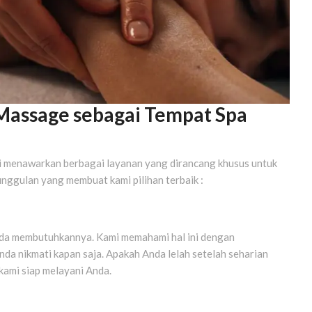
Massage sebagai Tempat Spa
i menawarkan berbagai layanan yang dirancang khusus untuk
nggulan yang membuat kami pilihan terbaik :
Anda membutuhkannya. Kami memahami hal ini dengan
da nikmati kapan saja. Apakah Anda lelah setelah seharian
kami siap melayani Anda.