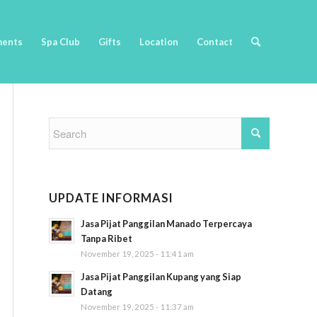
ments
Spa Club
Gifts
Location
Contact
UPDATE INFORMASI
Jasa Pijat Panggilan Manado Terpercaya
Tanpa Ribet
November 19, 2025 - 11:41 am
Jasa Pijat Panggilan Kupang yang Siap
Datang
November 19, 2025 - 11:37 am