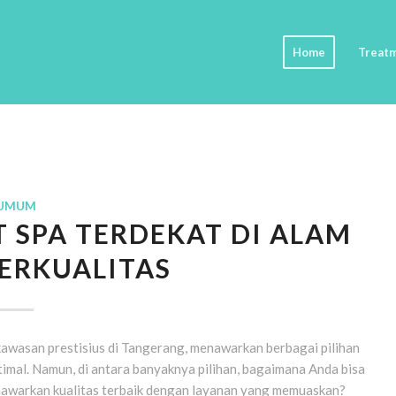
Home
Treat
UMUM
SPA TERDEKAT DI ALAM
ERKUALITAS
 kawasan prestisius di Tangerang, menawarkan berbagai pilihan
imal. Namun, di antara banyaknya pilihan, bagaimana Anda bisa
awarkan kualitas terbaik dengan layanan yang memuaskan?