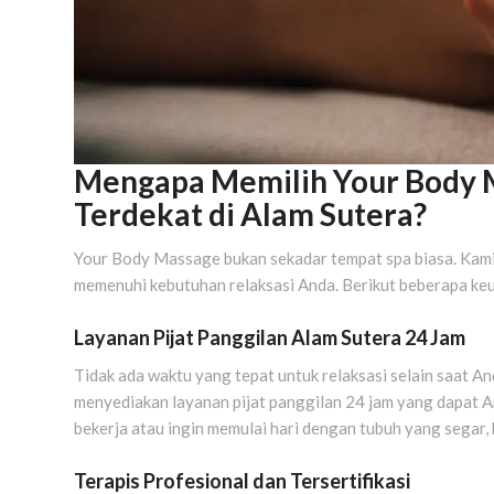
Mengapa Memilih Your Body 
Terdekat di Alam Sutera?
Your Body Massage bukan sekadar tempat spa biasa. Kam
memenuhi kebutuhan relaksasi Anda. Berikut beberapa keu
Layanan Pijat Panggilan Alam Sutera 24 Jam
Tidak ada waktu yang tepat untuk relaksasi selain saat 
menyediakan layanan pijat panggilan 24 jam yang dapat An
bekerja atau ingin memulai hari dengan tubuh yang segar, 
Terapis Profesional dan Tersertifikasi