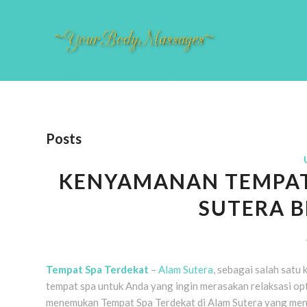
Posts
KENYAMANAN TEMPAT 
SUTERA B
Tempat Spa Terdekat
–
Alam Sutera
, sebagai salah satu
tempat spa untuk Anda yang ingin merasakan relaksasi opt
menemukan Tempat Spa Terdekat di Alam Sutera yang men