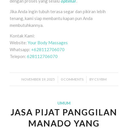
dengan proses yang selalu
optimal
.
Jika Anda ingin tubuh terasa segar dan pikiran lebih
tenang, kami siap membantu kapan pun Anda
membutuhkannya.
Kontak Kami:
Website:
Your Body Massages
Whatsapp:
+628112706070
Telepon:
628112706070
NOVEMBER 19, 2025
/
0 COMMENTS
/
BY
CS YBM
UMUM
JASA PIJAT PANGGILAN
MANADO YANG