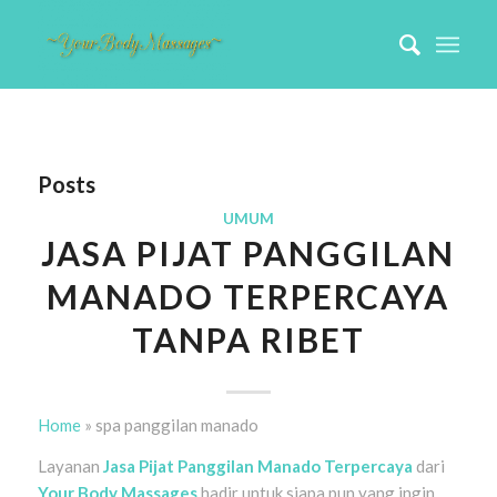
Posts
UMUM
JASA PIJAT PANGGILAN
MANADO TERPERCAYA
TANPA RIBET
Home
»
spa panggilan manado
Layanan
Jasa Pijat Panggilan Manado Terpercaya
dari
Your Body Massages
hadir untuk siapa pun yang ingin