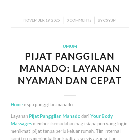
NOVEMBER 19, 2025
/
0 COMMENTS
/
BY
CS YBM
UMUM
PIJAT PANGGILAN
MANADO: LAYANAN
NYAMAN DAN CEPAT
Home
»
spa panggilan manado
Layanan
Pijat Panggilan Manado
dari
Your Body
Massages
memberi kemudahan bagi siapa pun yang ingin
menikmati pijat tanpa perlu keluar rumah. Tim internal
kami terus meningkatkan kualitas servis agar setiap