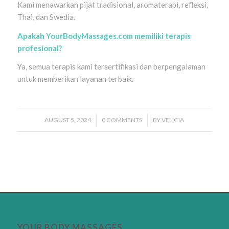
Kami menawarkan pijat tradisional, aromaterapi, refleksi,
Thai, dan Swedia.
Apakah YourBodyMassages.com memiliki terapis
profesional?
Ya, semua terapis kami tersertifikasi dan berpengalaman
untuk memberikan layanan terbaik.
AUGUST 5, 2024
/
0 COMMENTS
/
BY
VELICIA
YOUR BODY MASSAGES