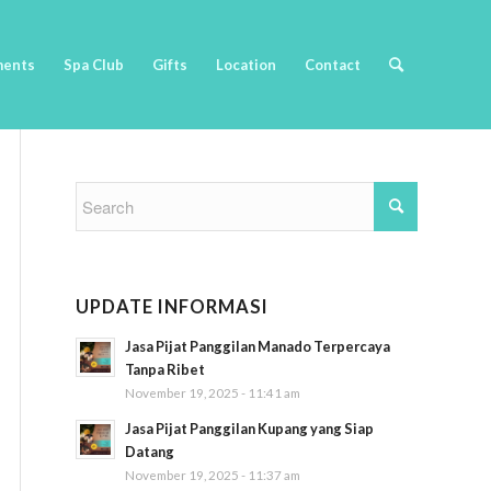
ments
Spa Club
Gifts
Location
Contact
UPDATE INFORMASI
Jasa Pijat Panggilan Manado Terpercaya
Tanpa Ribet
November 19, 2025 - 11:41 am
Jasa Pijat Panggilan Kupang yang Siap
Datang
November 19, 2025 - 11:37 am