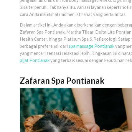
bisa terpenuhi. Tak hanya itu, variasi layanan seperti h
cara Anda menikmati momen istirahat yang berkualitas.
Dalam artikel ini, Anda akan diperkenalkan dengan beber
Zafaran Spa Pontianak, Martha Tilaar, Delta Lite Pontia
Health Center, hingga Platinum Spa & Reflexologi. Seti
berbagai preferensi, dari
spa massage Pontianak
yang mew
yang mencari sensasi relaksasi lebih. Ringkasan ini diha
pijat Pontianak
yang terbaik sesuai dengan kebutuhan rel
Zafaran Spa Pontianak