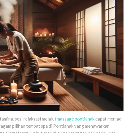
amina, sesi relaksasi melalui
massage pontianak
dapat menjadi
ragam pilihan tempat spa di Pontianak yang menawarkan
ngga aromaterapi, kebutuhan akan penenangan dan pemulihan