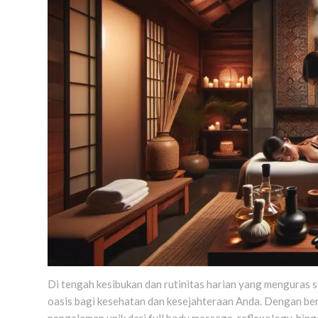
Di tengah kesibukan dan rutinitas harian yang menguras st
oasis bagi kesehatan dan kesejahteraan Anda. Dengan be
pengalaman unik dari full body massage, reflexology, hi