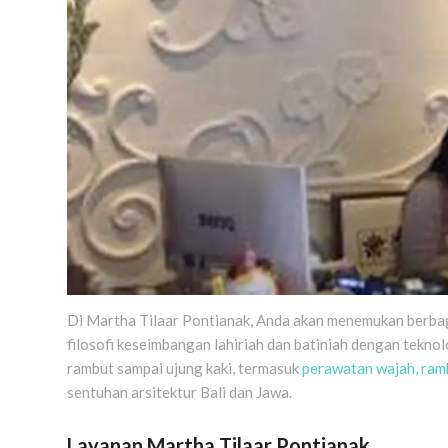
Di Martha Tilaar Pontianak, Anda akan menemukan berba
filosofi keseimbangan lahiriah dan batiniah dengan tekn
rambut sampai ujung kaki, termasuk
perawatan wajah, ramb
sentuhan arsitektur Bali dan Jawa.
Layanan Martha Tilaar Pontianak