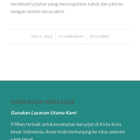
menikmati pijatan yang menyegarkan tubuh dan pikiran
dengan mudah dan praktis.
JULY 5, 2024
/
0 COMMENTS
/
BY
CS YBM
YOUR BODY MASSAGES
Gunakan Layanan Utama Kami
Pilihan terbaik untuk kesehatan dan pijat di Kota-kota
besar Indonesia, Anda telah berkunjung ke situs website
yang tepat.