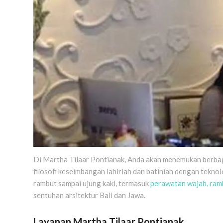
Di Martha Tilaar Pontianak, Anda akan menemukan berba
filosofi keseimbangan lahiriah dan batiniah dengan tekn
rambut sampai ujung kaki, termasuk
perawatan wajah, ramb
sentuhan arsitektur Bali dan Jawa.
Layanan Martha Tilaar Pontianak