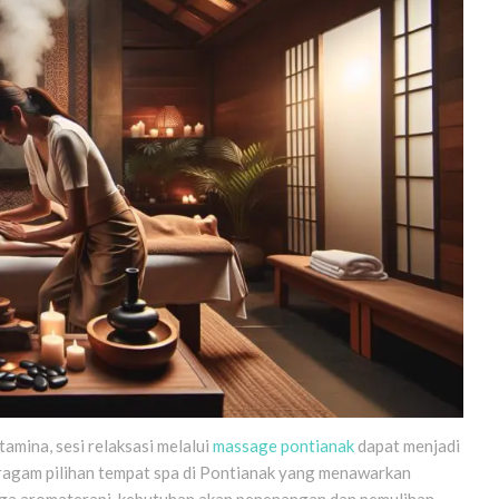
amina, sesi relaksasi melalui
massage pontianak
dapat menjadi
ragam pilihan tempat spa di Pontianak yang menawarkan
ngga aromaterapi, kebutuhan akan penenangan dan pemulihan