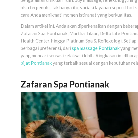
bisa terpenuhi. Tak hanya itu, variasi layanan seperti h
cara Anda menikmati momen istirahat yang berkualitas.
Dalam artikel ini, Anda akan diperkenalkan dengan beber
Zafaran Spa Pontianak, Martha Tilaar, Delta Lite Pontia
Health Center, hingga Platinum Spa & Reflexologi. Seti
berbagai preferensi, dari
spa massage Pontianak
yang mew
yang mencari sensasi relaksasi lebih. Ringkasan ini diha
pijat Pontianak
yang terbaik sesuai dengan kebutuhan rel
Zafaran Spa Pontianak