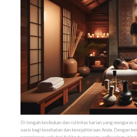
Di tengah kesibukan dan rutinitas harian yang menguras st
oasis bagi kesehatan dan kesejahteraan Anda. Dengan be
pengalaman unik dari full body massage, reflexology, hi