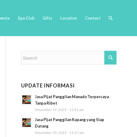
ments
Spa Club
Gifts
Location
Contact
UPDATE INFORMASI
Jasa Pijat Panggilan Manado Terpercaya
Tanpa Ribet
November 19, 2025 - 11:41 am
Jasa Pijat Panggilan Kupang yang Siap
Datang
November 19, 2025 - 11:37 am