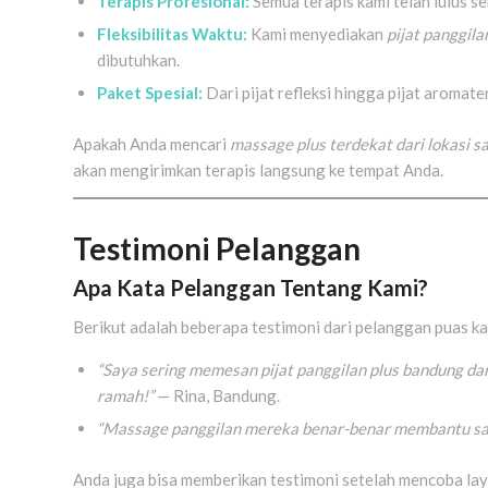
Terapis Profesional:
Semua terapis kami telah lulus s
Fleksibilitas Waktu:
Kami menyediakan
pijat panggil
dibutuhkan.
Paket Spesial:
Dari pijat refleksi hingga pijat aromate
Apakah Anda mencari
massage plus terdekat dari lokasi s
akan mengirimkan terapis langsung ke tempat Anda.
Testimoni Pelanggan
Apa Kata Pelanggan Tentang Kami?
Berikut adalah beberapa testimoni dari pelanggan puas ka
“Saya sering memesan pijat panggilan plus bandung da
ramah!”
— Rina, Bandung.
“Massage panggilan mereka benar-benar membantu saya
Anda juga bisa memberikan testimoni setelah mencoba lay