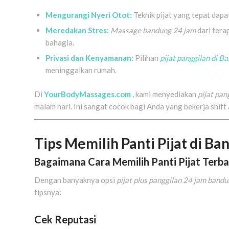
Mengurangi Nyeri Otot:
Teknik pijat yang tepat da
Meredakan Stres:
Massage bandung 24 jam
dari tera
bahagia.
Privasi dan Kenyamanan:
Pilihan
pijat panggilan di B
meninggalkan rumah.
Di
YourBodyMassages.com
, kami menyediakan
pijat pan
malam hari. Ini sangat cocok bagi Anda yang bekerja shif
Tips Memilih Panti Pijat di B
Bagaimana Cara Memilih Panti Pijat Terba
Dengan banyaknya opsi
pijat plus panggilan 24 jam band
tipsnya:
Cek Reputasi