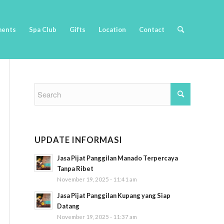
ments
Spa Club
Gifts
Location
Contact
UPDATE INFORMASI
Jasa Pijat Panggilan Manado Terpercaya
Tanpa Ribet
November 19, 2025 - 11:41 am
Jasa Pijat Panggilan Kupang yang Siap
Datang
November 19, 2025 - 11:37 am