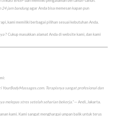
ertifikasi BNSP dan memiliki pengalaman bertahun-tahun.
an 24 jam bandung
agar Anda bisa memesan kapan pun
rapi, kami memiliki berbagai pilihan sesuai kebutuhan Anda.
aya
? Cukup masukkan alamat Anda di website kami, dan kami
mi:
ri YourBodyMassages.com. Terapisnya sangat profesional dan
 melepas stres setelah seharian bekerja.”
— Andi, Jakarta.
anan kami. Kami sangat menghargai umpan balik untuk terus