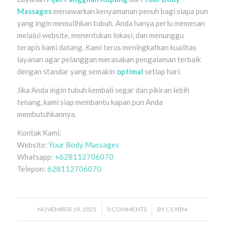
Massages
menawarkan kenyamanan penuh bagi siapa pun
yang ingin memulihkan tubuh. Anda hanya perlu memesan
melalui website, menentukan lokasi, dan menunggu
terapis kami datang. Kami terus meningkatkan kualitas
layanan agar pelanggan merasakan pengalaman terbaik
dengan standar yang semakin
optimal
setiap hari.
Jika Anda ingin tubuh kembali segar dan pikiran lebih
tenang, kami siap membantu kapan pun Anda
membutuhkannya.
Kontak Kami:
Website:
Your Body Massages
Whatsapp:
+628112706070
Telepon:
628112706070
NOVEMBER 19, 2025
/
0 COMMENTS
/
BY
CS YBM