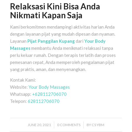
Relaksasi Kini Bisa Anda
Nikmati Kapan Saja
Kami berkomitmen mendampingi aktivitas harian Anda
dengan layanan pijat yang mudah dipesan dan nyaman.
Layanan
Pijat Panggilan Kupang
dari
Your Body
Massages
membantu Anda menikmati relaksasi tanpa
perlu keluar rumah. Dengan terapis terlatih dan proses
pemesanan cepat, Anda memperoleh pengalaman pijat
yang praktis, aman, dan menyenangkan.
Kontak Kami:
Website:
Your Body Massages
Whatsapp:
+628112706070
Telepon:
628112706070
JUNE 20, 2021
/
0 COMMENTS
/
BY
CS YBM