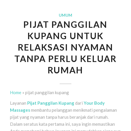
UMUM
PIJAT PANGGILAN
KUPANG UNTUK
RELAKSASI NYAMAN
TANPA PERLU KELUAR
RUMAH
Home
»
pijat panggilan kupang
Layanan
Pijat Panggilan Kupang
dari
Your Body
Massages
membantu pelanggan menikmati pengalaman
pijat yang nyaman tanpa harus beranjak dari rumah.
Dalam seratus kata pertama ini, saya ingin memastikan