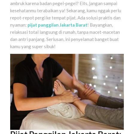
ambruk karena badan pegel-pegel? Eits, jangan sampai
kesehatanmu terabaikan ya! Sekarang, kamu nggak perlu
repot-repot pergi ke tempat pijat. Ada solusi praktis dan
nyaman:
pijat panggilan Jakarta Barat
! Bayangkan,
relaksasi total langsung di rumah, tanpa macet-macetan
dan antri panjang. Seriusan, ini penyelamat banget buat
kamu yang super sibuk!