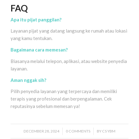
FAQ
Apa itu pijat panggilan?
Layanan pijat yang datang langsung ke rumah atau lokasi
yang kamu tentukan.
Bagaimana cara memesan?
Biasanya melalui telepon, aplikasi, atau website penyedia
layanan.
Aman nggak sih?
Pilih penyedia layanan yang terpercaya dan memiliki
terapis yang profesional dan berpengalaman. Cek
reputasinya sebelum memesan ya!
DECEMBER 28, 2024
/
0 COMMENTS
/
BY
CS YBM