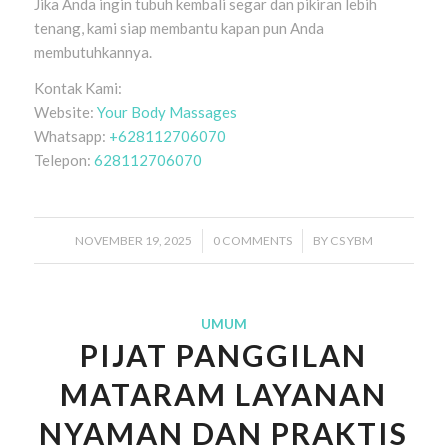
Jika Anda ingin tubuh kembali segar dan pikiran lebih
tenang, kami siap membantu kapan pun Anda
membutuhkannya.
Kontak Kami:
Website:
Your Body Massages
Whatsapp:
+628112706070
Telepon:
628112706070
NOVEMBER 19, 2025
/
0 COMMENTS
/
BY
CS YBM
UMUM
PIJAT PANGGILAN
MATARAM LAYANAN
NYAMAN DAN PRAKTIS