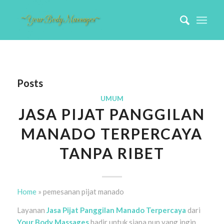
Posts
UMUM
JASA PIJAT PANGGILAN
MANADO TERPERCAYA
TANPA RIBET
Home
»
pemesanan pijat manado
Layanan
Jasa Pijat Panggilan Manado Terpercaya
dari
Your Body Massages
hadir untuk siapa pun yang ingin