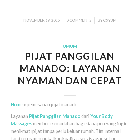
NOVEMBER 19, 2025
/
0 COMMENTS
/
BY
CS YBM
UMUM
PIJAT PANGGILAN
MANADO: LAYANAN
NYAMAN DAN CEPAT
Home
»
pemesanan pijat manado
Layanan
Pijat Panggilan Manado
dari
Your Body
Massages
memberi kemudahan bagi siapa pun yang ingin
menikmati pijat tanpa perlu keluar rumah. Tim internal
kami terus meningkatkan kualitas servis agar setiap