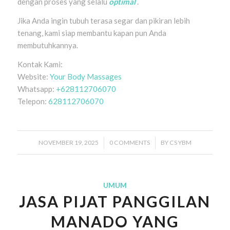
dengan proses yang selalu
optimal
.
Jika Anda ingin tubuh terasa segar dan pikiran lebih
tenang, kami siap membantu kapan pun Anda
membutuhkannya.
Kontak Kami:
Website:
Your Body Massages
Whatsapp:
+628112706070
Telepon:
628112706070
NOVEMBER 19, 2025
/
0 COMMENTS
/
BY
CS YBM
UMUM
JASA PIJAT PANGGILAN
MANADO YANG