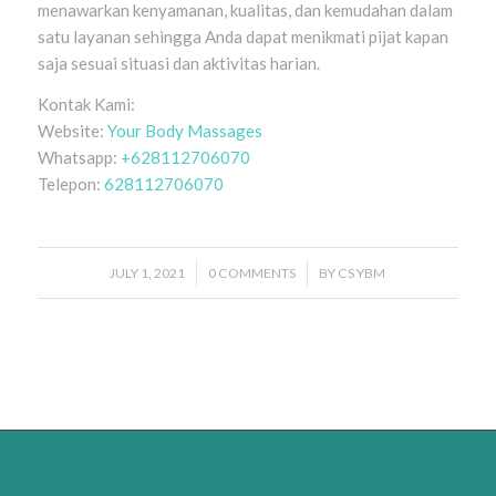
menawarkan kenyamanan, kualitas, dan kemudahan dalam
satu layanan sehingga Anda dapat menikmati pijat kapan
saja sesuai situasi dan aktivitas harian.
Kontak Kami:
Website:
Your Body Massages
Whatsapp:
+628112706070
Telepon:
628112706070
JULY 1, 2021
/
0 COMMENTS
/
BY
CS YBM