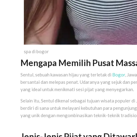
spa di bogor
Mengapa Memilih Pusat Massa
Sentul, sebuah kawasan hijau yang terletak di
Bogor
, Jaw
bersantai dan melepas penat. Udaranya yang sejuk dan 
yang ideal untuk menikmati sesi pijat yang menyegarkan.
Selain itu, Sentul dikenal sebagai tujuan wisata populer d
berdiri di sana untuk melayani kebutuhan para pengunjun
yang unik dengan mengombinasikan teknik-teknik tradisio
Jenis-Jenis Pijat yang Ditawar