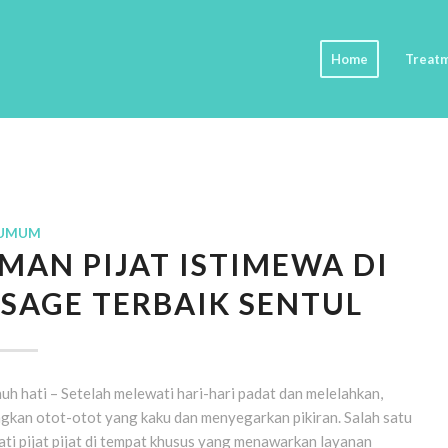
Home
Treat
UMUM
AN PIJAT ISTIMEWA DI
SAGE TERBAIK SENTUL
h hati – Setelah melewati hari-hari padat dan melelahkan,
kan otot-otot yang kaku dan menyegarkan pikiran. Salah satu
ti pijat pijat di tempat khusus yang menawarkan layanan