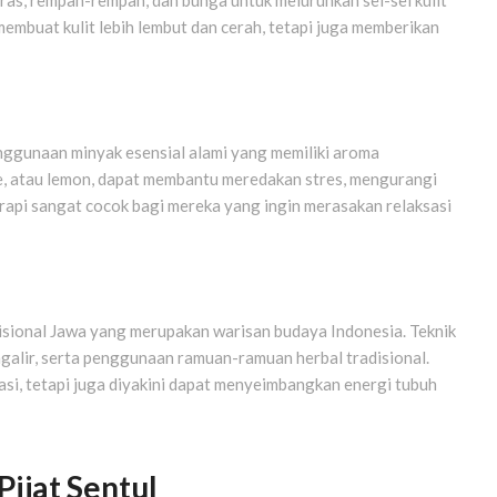
ras, rempah-rempah, dan bunga untuk meluruhkan sel-sel kulit
 membuat kulit lebih lembut dan cerah, tetapi juga memberikan
nggunaan minyak esensial alami yang memiliki aroma
le, atau lemon, dapat membantu meredakan stres, mengurangi
rapi sangat cocok bagi mereka yang ingin merasakan relaksasi
disional Jawa yang merupakan warisan budaya Indonesia. Teknik
galir, serta penggunaan ramuan-ramuan herbal tradisional.
asi, tetapi juga diyakini dapat menyeimbangkan energi tubuh
Pijat Sentul