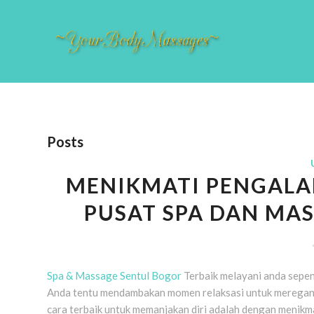
Posts
MENIKMATI PENGALAM
PUSAT SPA DAN MAS
Spa & Massage Sentul Bogor
Terbaik melayani anda sepenu
Anda tentu mendambakan momen relaksasi untuk meregang
cara terbaik untuk memanjakan diri adalah dengan menikma