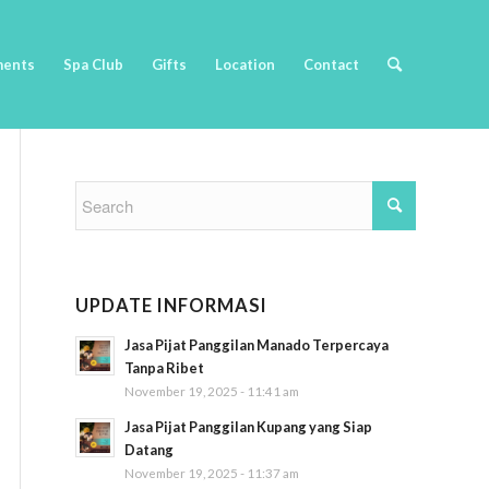
ments
Spa Club
Gifts
Location
Contact
UPDATE INFORMASI
Jasa Pijat Panggilan Manado Terpercaya
Tanpa Ribet
November 19, 2025 - 11:41 am
Jasa Pijat Panggilan Kupang yang Siap
Datang
November 19, 2025 - 11:37 am