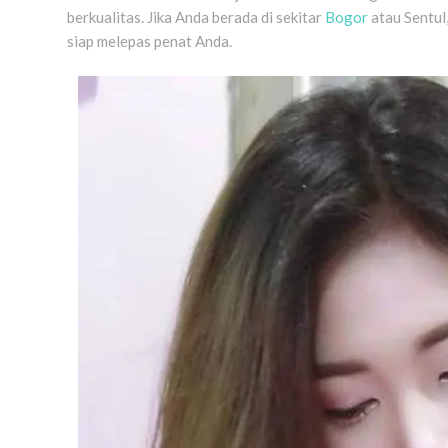
berkualitas. Jika Anda berada di sekitar
Bogor
atau Sentul
siap melepas penat Anda.