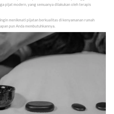
ngga pijat modern, yang semuanya dilakukan oleh terapis
ingin menikmati pijatan berkualitas di kenyamanan rumah
a kapan pun Anda membutuhkannya.