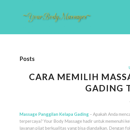
Posts
CARA MEMILIH MASS
GADING 
Massage Panggilan Kelapa Gading
– Apakah Anda menca
terpercaya? Your Body Massage hadir untuk memenuhi ke
layanan pijat berkualitas yang bisa diandalkan. Dengan 