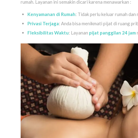
rumah. Layanan ini semakin dicari karena menawarkan :
Kenyamanan di Rumah
: Tidak perlu keluar rumah da
Privasi Terjaga
: Anda bisa menikmati pijat di ruang p
Fleksibilitas Waktu
: Layanan
pijat panggilan 24 jam