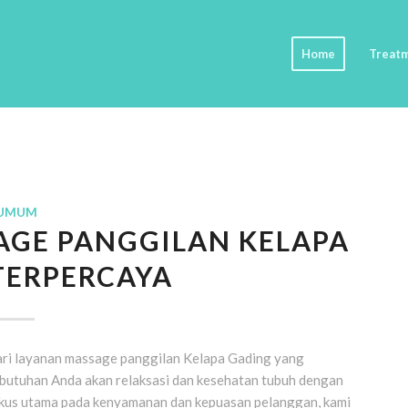
Home
Treat
UMUM
AGE PANGGILAN KELAPA
TERPERCAYA
ri layanan massage panggilan Kelapa Gading yang
butuhan Anda akan relaksasi dan kesehatan tubuh dengan
fokus utama pada kenyamanan dan kepuasan pelanggan, kami