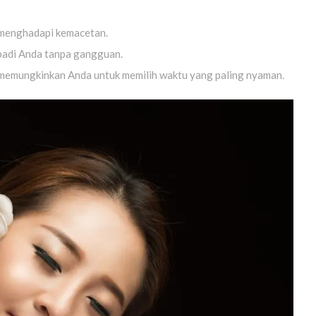
n menghadapi kemacetan.
ribadi Anda tanpa gangguan.
memungkinkan Anda untuk memilih waktu yang paling nyaman.