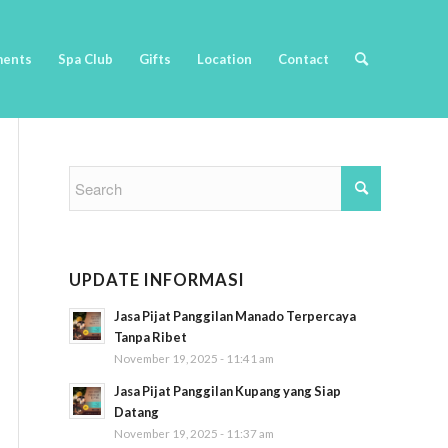
ments
Spa Club
Gifts
Location
Contact
UPDATE INFORMASI
Jasa Pijat Panggilan Manado Terpercaya
Tanpa Ribet
November 19, 2025 - 11:41 am
Jasa Pijat Panggilan Kupang yang Siap
Datang
November 19, 2025 - 11:37 am