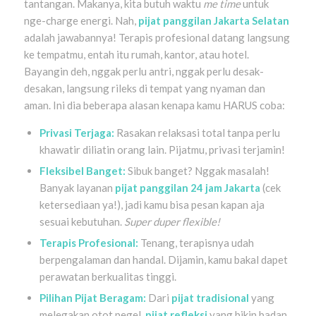
tantangan. Makanya, kita butuh waktu
me time
untuk
nge-charge energi. Nah,
pijat panggilan Jakarta Selatan
adalah jawabannya! Terapis profesional datang langsung
ke tempatmu, entah itu rumah, kantor, atau hotel.
Bayangin deh, nggak perlu antri, nggak perlu desak-
desakan, langsung rileks di tempat yang nyaman dan
aman. Ini dia beberapa alasan kenapa kamu HARUS coba:
Privasi Terjaga:
Rasakan relaksasi total tanpa perlu
khawatir diliatin orang lain. Pijatmu, privasi terjamin!
Fleksibel Banget:
Sibuk banget? Nggak masalah!
Banyak layanan
pijat panggilan 24 jam Jakarta
(cek
ketersediaan ya!), jadi kamu bisa pesan kapan aja
sesuai kebutuhan.
Super duper flexible!
Terapis Profesional:
Tenang, terapisnya udah
berpengalaman dan handal. Dijamin, kamu bakal dapet
perawatan berkualitas tinggi.
Pilihan Pijat Beragam:
Dari
pijat tradisional
yang
melegakan otot pegel,
pijat refleksi
yang bikin badan