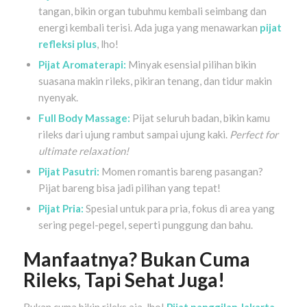
tangan, bikin organ tubuhmu kembali seimbang dan
energi kembali terisi. Ada juga yang menawarkan
pijat
refleksi plus
, lho!
Pijat Aromaterapi:
Minyak esensial pilihan bikin
suasana makin rileks, pikiran tenang, dan tidur makin
nyenyak.
Full Body Massage:
Pijat seluruh badan, bikin kamu
rileks dari ujung rambut sampai ujung kaki.
Perfect for
ultimate relaxation!
Pijat Pasutri:
Momen romantis bareng pasangan?
Pijat bareng bisa jadi pilihan yang tepat!
Pijat Pria:
Spesial untuk para pria, fokus di area yang
sering pegel-pegel, seperti punggung dan bahu.
Manfaatnya? Bukan Cuma
Rileks, Tapi Sehat Juga!
Bukan cuma bikin rileks aja, lho!
Pijat panggilan Jakarta