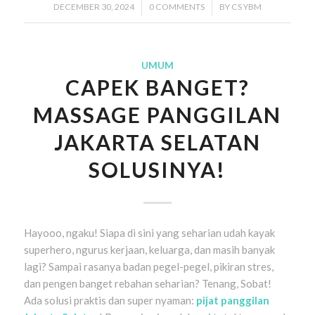
DECEMBER 30, 2024
/
0 COMMENTS
/
BY
CS YBM
UMUM
CAPEK BANGET?
MASSAGE PANGGILAN
JAKARTA SELATAN
SOLUSINYA!
Hayooo, ngaku! Siapa di sini yang seharian udah kayak
superhero, ngurus kerjaan, keluarga, dan masih banyak
lagi? Sampai rasanya badan pegel-pegel, pikiran stres,
dan pengen banget rebahan seharian? Tenang, Sobat!
Ada solusi praktis dan super nyaman:
pijat panggilan