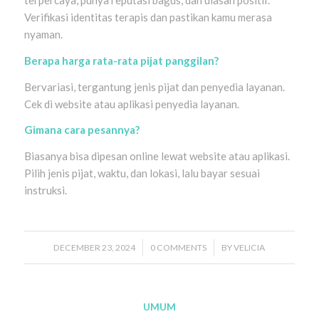
terpercaya, punya reputasi bagus, dan ulasan positif.
Verifikasi identitas terapis dan pastikan kamu merasa
nyaman.
Berapa harga rata-rata pijat panggilan?
Bervariasi, tergantung jenis pijat dan penyedia layanan.
Cek di website atau aplikasi penyedia layanan.
Gimana cara pesannya?
Biasanya bisa dipesan online lewat website atau aplikasi.
Pilih jenis pijat, waktu, dan lokasi, lalu bayar sesuai
instruksi.
DECEMBER 23, 2024
/
0 COMMENTS
/
BY
VELICIA
UMUM