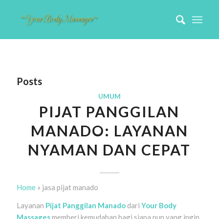
Posts
UMUM
PIJAT PANGGILAN
MANADO: LAYANAN
NYAMAN DAN CEPAT
Home
»
jasa pijat manado
Layanan
Pijat Panggilan Manado
dari
Your Body
Massages
memberi kemudahan bagi siapa pun yang ingin