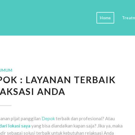
Home
Treat
UMUM
POK : LAYANAN TERBAIK
AKSASI ANDA
anan pijat panggilan
Depok
terbaik dan profesional? Atau
ari lokasi saya
yang bisa diandalkan kapan saja? Jika ya, maka
ir sebagai solusi terbaik untuk kebutuhan relaksasi Anda