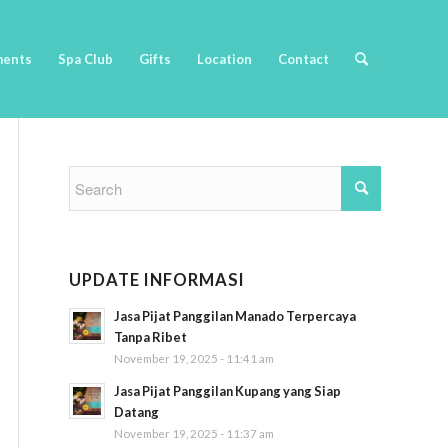
ments
Spa Club
Gifts
Location
Contact
UPDATE INFORMASI
Jasa Pijat Panggilan Manado Terpercaya
Tanpa Ribet
November 19, 2025 - 11:41 am
Jasa Pijat Panggilan Kupang yang Siap
Datang
November 19, 2025 - 11:37 am