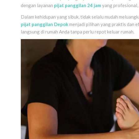
dengan layanan
pijat panggilan 24 jam
yang profesional,
Dalam kehidupan yang sibuk, tidak selalu mudah meluangka
pijat panggilan Depok
menjadi pilihan yang praktis dan e
langsung di rumah Anda tanpa perlu repot keluar rumah.