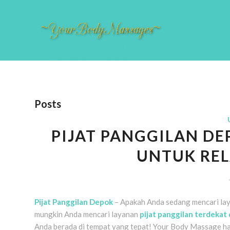
Posts
PIJAT PANGGILAN DE
UNTUK REL
Pijat Panggilan Depok
– Apakah Anda sedang mencari lay
mungkin Anda mencari layanan
pijat panggilan terdekat d
Anda berada di tempat yang tepat! Your Body Massage had