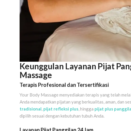
Keunggulan Layanan Pijat Pan
Massage
Terapis Profesional dan Tersertifikasi
Your Body Massage menyediakan terapis yang telah melalui
Anda mendapatkan pijatan yang berkualitas, aman, dan se
tradisional
,
pijat refleksi plus
, hingga
pijat plus panggil
dipilih sesuai dengan kebutuhan tubuh Anda.
Layanan Pijat Panggilan 24 Jam