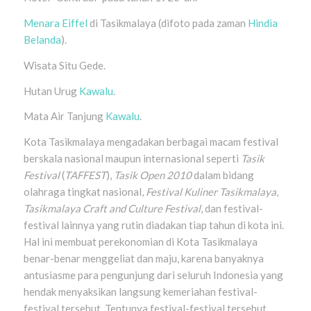
Menara Eiffel
di Tasikmalaya (difoto pada zaman
Hindia
Belanda
).
Wisata Situ Gede.
Hutan Urug
Kawalu
.
Mata Air Tanjung
Kawalu
.
Kota Tasikmalaya mengadakan berbagai macam festival
berskala nasional maupun internasional seperti
Tasik
Festival
(
TAFFEST
),
Tasik Open 2010
dalam bidang
olahraga tingkat nasional,
Festival Kuliner Tasikmalaya
,
Tasikmalaya Craft and Culture Festival
, dan festival-
festival lainnya yang rutin diadakan tiap tahun di kota ini.
Hal ini membuat perekonomian di Kota Tasikmalaya
benar-benar menggeliat dan maju, karena banyaknya
antusiasme para pengunjung dari seluruh Indonesia yang
hendak menyaksikan langsung kemeriahan festival-
festival tersebut. Tentunya festival-festival tersebut