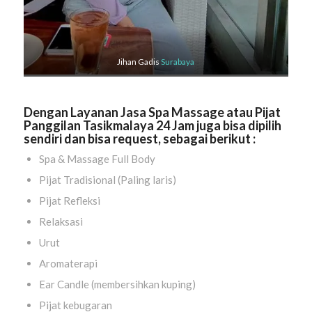
Jihan Gadis
Surabaya
Dengan Layanan Jasa Spa Massage atau Pijat
Panggilan Tasikmalaya 24 Jam juga bisa dipilih
sendiri dan bisa request, sebagai berikut :
Spa & Massage Full Body
Pijat Tradisional (Paling laris)
Pijat Refleksi
Relaksasi
Urut
Aromaterapi
Ear Candle (membersihkan kuping)
Pijat kebugaran