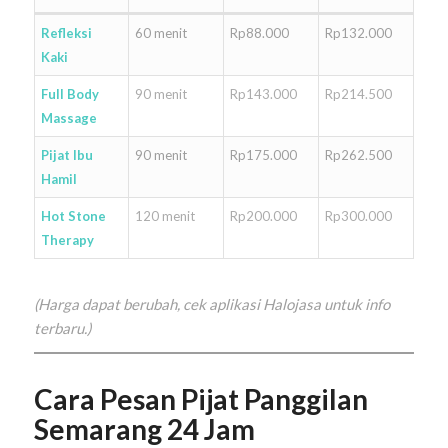
Refleksi
60 menit
Rp88.000
Rp132.000
Kaki
Full Body
90 menit
Rp143.000
Rp214.500
Massage
Pijat Ibu
90 menit
Rp175.000
Rp262.500
Hamil
Hot Stone
120 menit
Rp200.000
Rp300.000
Therapy
(Harga dapat berubah, cek aplikasi Halojasa untuk info
terbaru.)
Cara Pesan Pijat Panggilan
Semarang 24 Jam