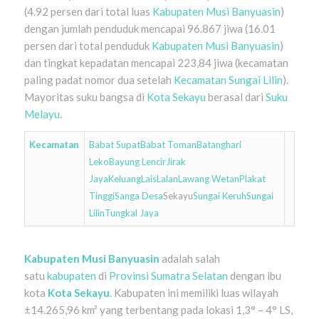
(4.92 persen dari total luas
Kabupaten Musi Banyuasin
)
dengan jumlah penduduk mencapai 96.867 jiwa (16.01
persen dari total penduduk
Kabupaten Musi Banyuasin
)
dan tingkat kepadatan mencapai 223,84 jiwa (kecamatan
paling padat nomor dua setelah
Kecamatan Sungai Lilin
).
Mayoritas suku bangsa di
Kota Sekayu
berasal dari
Suku
Melayu
.
Kecamatan
Babat Supat
Babat Toman
Batanghari
Leko
Bayung Lencir
Jirak
Jaya
Keluang
Lais
Lalan
Lawang Wetan
Plakat
Tinggi
Sanga Desa
Sekayu
Sungai Keruh
Sungai
Lilin
Tungkal Jaya
Kabupaten Musi Banyuasin
adalah salah
satu
kabupaten
di
Provinsi
Sumatra Selatan
dengan ibu
kota
Kota Sekayu
. Kabupaten ini memiliki luas wilayah
±14.265,96 km² yang terbentang pada lokasi 1,3° – 4° LS,