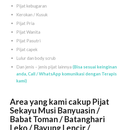
Pijat kebugaran
Kerokan / Kusuk
Pijat Pria
Pijat Wanita
Pijat Pasutri
Pijat capek
Lulur dan body scrub
Dan jenis – jenis pijat lainnya
(Bisa sesuai keinginan
anda, Call / WhatsApp komunikasi dengan Terapis
kami)
Area yang kami cakup Pijat
Sekayu Musi Banyuasin /
Babat Toman / Batanghari
Leko / Bayung Lencir /