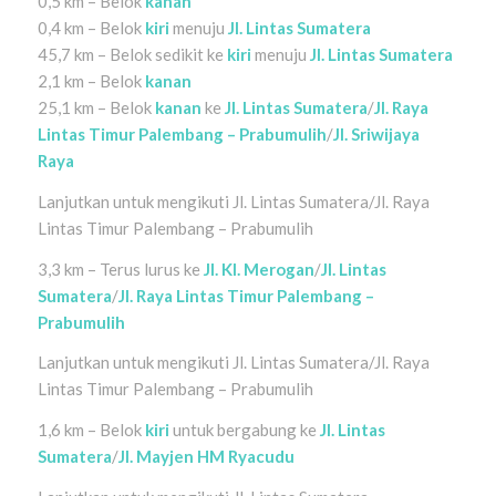
0,5 km – Belok
kanan
0,4 km – Belok
kiri
menuju
Jl. Lintas Sumatera
45,7 km – Belok sedikit ke
kiri
menuju
Jl. Lintas Sumatera
2,1 km – Belok
kanan
25,1 km – Belok
kanan
ke
Jl. Lintas Sumatera
/
Jl. Raya
Lintas Timur Palembang – Prabumulih
/
Jl. Sriwijaya
Raya
Lanjutkan untuk mengikuti Jl. Lintas Sumatera/Jl. Raya
Lintas Timur Palembang – Prabumulih
3,3 km – Terus lurus ke
Jl. KI. Merogan
/
Jl. Lintas
Sumatera
/
Jl. Raya Lintas Timur Palembang –
Prabumulih
Lanjutkan untuk mengikuti Jl. Lintas Sumatera/Jl. Raya
Lintas Timur Palembang – Prabumulih
1,6 km – Belok
kiri
untuk bergabung ke
Jl. Lintas
Sumatera
/
Jl. Mayjen HM Ryacudu