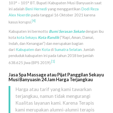
103° – 105° BT. Bupati Kabupaten Musi Banyuasin saat
ini adalah
Beni Hernedi
yang menggantikan
Dodi Reza
Alex Noerdin
pada tanggal 16 Oktober 2021 karena
[4]
kasus korupsi.
Kabupaten ini bermotto
Bumi Serasan Sekate
dengan ibu
kota
kota Sekayu
Kota Randik
(“Rapi, Aman, Damai,
Indah, dan Kenangan”) dan merupakan bagian
dari
Kabupaten
dan
Kota
di
Sumatra Selatan
. Jumlah
penduduk kabupaten ini pada tahun 2018 berjumlah
[1]
638.625 jiwa (BPS 2019).
Jasa Spa Massage atau Pijat Panggilan
Sekayu
Musi Banyuasin
24 Jam Harga Terjangkau
Harga atau tarif yang kami tawarkan
terjangkau, namun tidak mengurangi
Kualitas layanan kami. Karena Terapis
kami merupakan alumni-alumni terapis