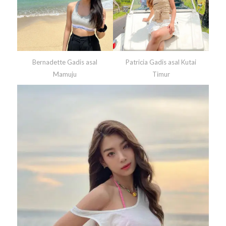
Bernadette Gadis asal
Patricia Gadis asal
Kutai
Mamuju
Timur