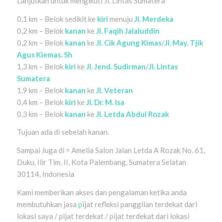
Lanjutkan untuk mengikuti Jl. Lintas Sumatera
0,1 km – Belok sedikit ke
kiri
menuju
Jl. Merdeka
0,2 km – Belok
kanan
ke
Jl. Faqih Jalaluddin
0,2 km – Belok
kanan
ke
Jl. Cik Agung Kimas
/
Jl. May. Tjik
Agus Kiemas. Sh
1,3 km – Belok
kiri
ke
Jl. Jend. Sudirman
/
Jl. Lintas
Sumatera
1,9 km – Belok
kanan
ke
Jl. Veteran
0,4 km – Belok
kiri
ke
Jl. Dr. M. Isa
0,3 km – Belok
kanan
ke
Jl. Letda Abdul Rozak
Tujuan ada di sebelah kanan.
Sampai Juga di = Amelia Salon Jalan Letda A Rozak No. 61,
Duku, Ilir Tim. II, Kota Palembang, Sumatera Selatan
30114, Indonesia
Kami memberikan akses dan pengalaman ketika anda
membutuhkan jasa
p
ijat refleksi panggilan terdekat dari
lokasi saya / pijat terdekat / pijat terdekat dari lokasi