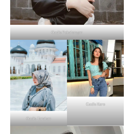
Gadis
Pekalongan
Gadis
Karo
Gadis
Tarakan