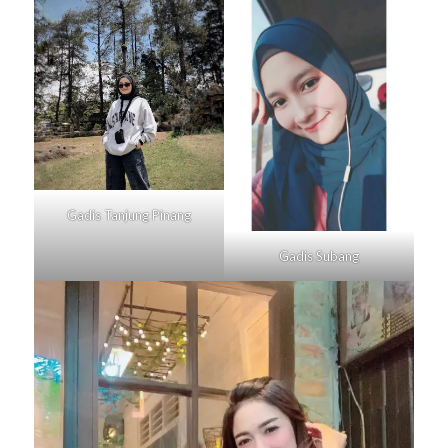
Gadis
Tanjung Pinang
Gadis
Subang