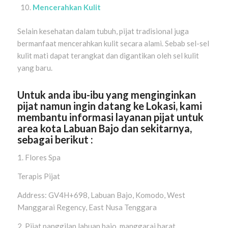
Mencerahkan Kulit
Selain kesehatan dalam tubuh, pijat tradisional juga
bermanfaat mencerahkan kulit secara alami. Sebab sel-sel
kulit mati dapat terangkat dan digantikan oleh sel kulit
yang baru.
Untuk anda ibu-ibu yang menginginkan
pijat namun ingin datang ke Lokasi, kami
membantu informasi layanan pijat untuk
area kota Labuan Bajo dan sekitarnya,
sebagai berikut :
1. Flores Spa
Terapis Pijat
Address: GV4H+698, Labuan Bajo, Komodo, West
Manggarai Regency, East Nusa Tenggara
2. Pijat panggilan labuan bajo, manggarai barat