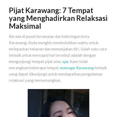
Pijat Karawang: 7 Tempat
yang Menghadirkan Relaksasi
Maksimal
Berada di pusat keramaian dan kebisingan kota
Karawang, Anda mungkin membutuhkan waktu untuk
melepaskan tekanan dan memanjakan diri. Salah satu cara
terbaik untuk mencapai hal tersebut adalah dengan
mengunjungi tempat pijat atau
spa
. Kami telah
merangkum beberapa tempat
massage Karawang
terbaik
yang dapat dikunjungi untuk mendapatkan pengalaman
relaksasi yang menyenangkan.