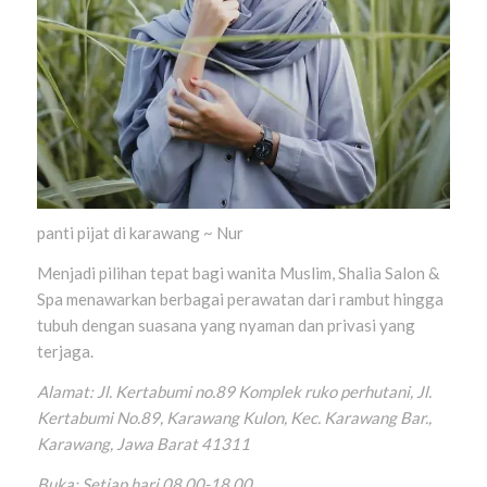
panti pijat di karawang ~ Nur
Menjadi pilihan tepat bagi wanita Muslim, Shalia Salon &
Spa menawarkan berbagai perawatan dari rambut hingga
tubuh dengan suasana yang nyaman dan privasi yang
terjaga.
Alamat: Jl. Kertabumi no.89 Komplek ruko perhutani, Jl.
Kertabumi No.89, Karawang Kulon, Kec. Karawang Bar.,
Karawang, Jawa Barat 41311
Buka: Setiap hari 08.00-18.00