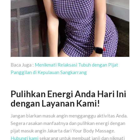
Baca Juga :
Menikmati Relaksasi Tubuh dengan Pijat
Panggilan di Kepulauan Sangkarrang
Pulihkan Energi Anda Hari Ini
dengan Layanan Kami!
Jangan biarkan masuk angin mengganggu aktivitas Anda.
Segera rasakan manfaatnya dan pulihkan energi dengan
pijat masuk angin Jakarta dari Your Body Massage.
Hubungi kami
sekarang untuk membuat janji dan nikmati