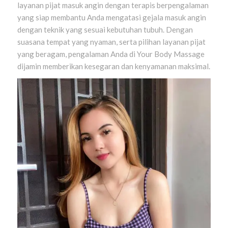
layanan pijat masuk angin dengan terapis berpengalaman
yang siap membantu Anda mengatasi gejala masuk angin
dengan teknik yang sesuai kebutuhan tubuh. Dengan
suasana tempat yang nyaman, serta pilihan layanan pijat
yang beragam, pengalaman Anda di Your Body Massage
dijamin memberikan kesegaran dan kenyamanan maksimal.