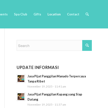
ments
Spa Club
Gifts
Location
Contact
UPDATE INFORMASI
Jasa Pijat Panggilan Manado Terpercaya
Tanpa Ribet
November 19, 2025 - 11:41 am
Jasa Pijat Panggilan Kupang yang Siap
Datang
November 19, 2025 - 11:37 am