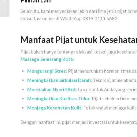
Pilihan Lain
Lengkap Relaksasi dan
Peremajaan Diri T...
Selain itu, kami menyediakan lebih dari lima jenis pijat lai
konsultasi online di WhatsApp 0819 0111 5683.
Manfaat Pijat untuk Kesehat
Pijat bukan hanya tentang relaksasi, tetapi juga kesehat
Massage Semarang Kota
:
Mengurangi Stres
: Pijat menurunkan hormon stres d
Meningkatkan Sirkulasi Darah
: Teknik pijat membantu
Meredakan Nyeri Otot
: Cocok untuk Anda yang serin
Meningkatkan Kualitas Tidur
: Pijat sebelum tidur m
Menjaga Kesehatan Kulit
: Totok wajah menjaga kulit
Dengan manfaat ini, pijat menjadi investasi untuk keseha