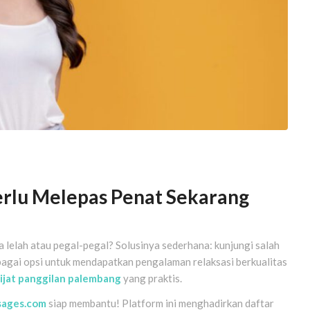
rlu Melepas Penat Sekarang
a lelah atau pegal-pegal? Solusinya sederhana: kunjungi salah
bagai opsi untuk mendapatkan pengalaman relaksasi berkualitas
ijat panggilan palembang
yang praktis.
sages.com
siap membantu! Platform ini menghadirkan daftar