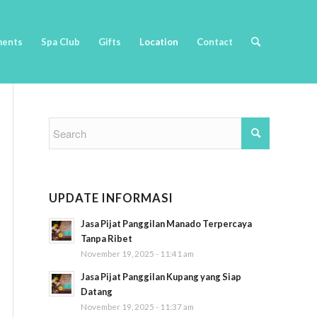
ments
Spa Club
Gifts
Location
Contact
UPDATE INFORMASI
Jasa Pijat Panggilan Manado Terpercaya
Tanpa Ribet
November 19, 2025 - 11:41 am
Jasa Pijat Panggilan Kupang yang Siap
Datang
November 19, 2025 - 11:37 am