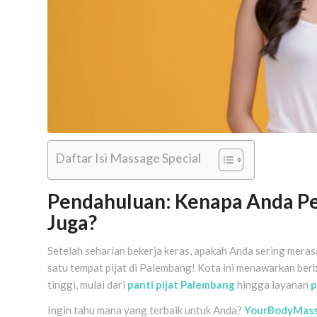
Daftar Isi Massage Special
Pendahuluan: Kenapa Anda Pe
Juga?
Setelah seharian bekerja keras, apakah Anda sering meras
satu tempat pijat di Palembang! Kota ini menawarkan ber
tinggi, mulai dari
panti pijat Palembang
hingga layanan
p
Ingin tahu mana yang terbaik untuk Anda?
YourBodyMas