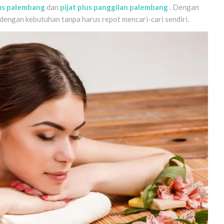
lus palembang
dan
pijat plus panggilan palembang
. Dengan
 dengan kebutuhan tanpa harus repot mencari-cari sendiri.