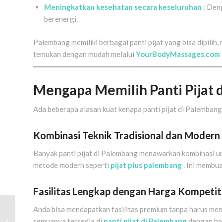
Meningkatkan kesehatan secara keseluruhan
: Den
berenergi.
Palembang memiliki berbagai panti pijat yang bisa dipilih,
temukan dengan mudah melalui
YourBodyMassages.com
Mengapa Memilih Panti Pijat 
Ada beberapa alasan kuat kenapa panti pijat di Palemban
Kombinasi Teknik Tradisional dan Modern
Banyak panti pijat di Palembang menawarkan kombinasi unik
metode modern seperti
pijat plus palembang
. Ini membu
Fasilitas Lengkap dengan Harga Kompetit
Pijat di Rumah?
Anda bisa mendapatkan fasilitas premium tanpa harus mem
Gampang Banget!
semuanya tersedia di
panti pijat di Palembang
dengan ha