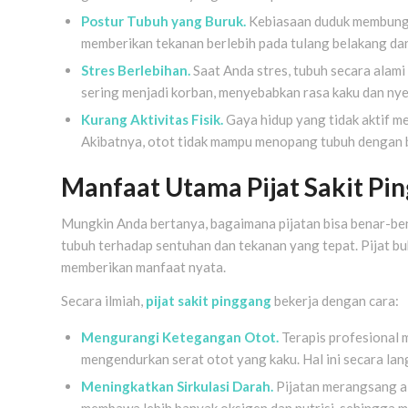
Postur Tubuh yang Buruk.
Kebiasaan duduk membungku
memberikan tekanan berlebih pada tulang belakang da
Stres Berlebihan.
Saat Anda stres, tubuh secara alami
sering menjadi korban, menyebabkan rasa kaku dan nye
Kurang Aktivitas Fisik.
Gaya hidup yang tidak aktif m
Akibatnya, otot tidak mampu menopang tubuh dengan b
Manfaat Utama Pijat Sakit Pin
Mungkin Anda bertanya, bagaimana pijatan bisa benar-b
tubuh terhadap sentuhan dan tekanan yang tepat. Pijat bu
memberikan manfaat nyata.
Secara ilmiah,
pijat sakit pinggang
bekerja dengan cara:
Mengurangi Ketegangan Otot.
Terapis profesional 
mengendurkan serat otot yang kaku. Hal ini secara la
Meningkatkan Sirkulasi Darah.
Pijatan merangsang ali
membawa lebih banyak oksigen dan nutrisi, sehingga 