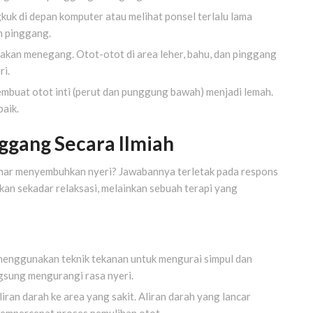
k di depan komputer atau melihat ponsel terlalu lama
n pinggang.
 akan menegang. Otot-otot di area leher, bahu, dan pinggang
ri.
embuat otot inti (perut dan punggung bawah) menjadi lemah.
aik.
ggang Secara Ilmiah
enar menyembuhkan nyeri? Jawabannya terletak pada respons
kan sekadar relaksasi, melainkan sebuah terapi yang
menggunakan teknik tekanan untuk mengurai simpul dan
ngsung mengurangi rasa nyeri.
ran darah ke area yang sakit. Aliran darah yang lancar
mempercepat proses pemulihan otot.