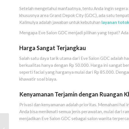
Setelah mengetahui manfaatnya, tentu Anda ingin segera 
khususnya area Grand Depok City (GDC), ada satu tempat
Kalimulya adalah jawaban untuk kebutuhan
layanan toto
Mengapa Eve Salon GDC menjadi pilihan yang tepat? Ada
Harga Sangat Terjangkau
Salah satu daya tarik utama dari Eve Salon GDC adalah h
berkualitas hanya dengan Rp 50.000. Harga ini sangat be
seperti facial yang harganya mulai dari Rp 85.000. Denga
khawatir soal biaya.
Kenyamanan Terjamin dengan Ruangan K
Privasi dan kenyamanan adalah prioritas. Memahami hal i
Anda bisa menikmati semua jenis perawatan, mulai dari ra
menjadikan Eve Salon GDC sebagai salon wanita terperc
Mengenal Pijat
Tradisional Indonesia: