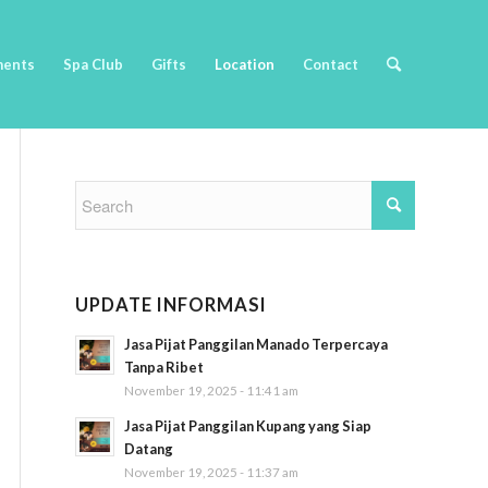
ments
Spa Club
Gifts
Location
Contact
UPDATE INFORMASI
Jasa Pijat Panggilan Manado Terpercaya
Tanpa Ribet
November 19, 2025 - 11:41 am
Jasa Pijat Panggilan Kupang yang Siap
Datang
November 19, 2025 - 11:37 am