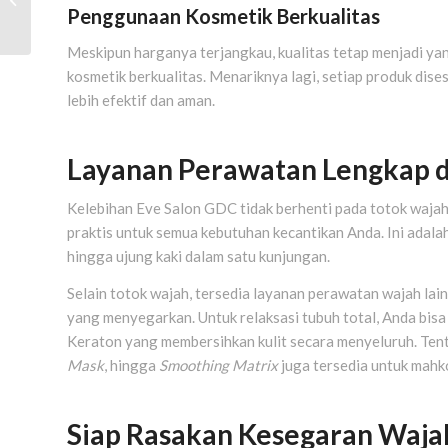
Penggunaan Kosmetik Berkualitas
Sejarah, Manfaat, dan
Rekomendasi Ter...
Meskipun harganya terjangkau, kualitas tetap menjadi 
kosmetik berkualitas. Menariknya lagi, setiap produk dise
lebih efektif dan aman.
Layanan Perawatan Lengkap d
Kelebihan Eve Salon GDC tidak berhenti pada totok wajah 
praktis untuk semua kebutuhan kecantikan Anda. Ini adala
hingga ujung kaki dalam satu kunjungan.
Selain totok wajah, tersedia layanan perawatan wajah lai
yang menyegarkan. Untuk relaksasi tubuh total, Anda bi
Keraton yang membersihkan kulit secara menyeluruh. Tent
Mask
, hingga
Smoothing Matrix
juga tersedia untuk mahk
Siap Rasakan Kesegaran Waja