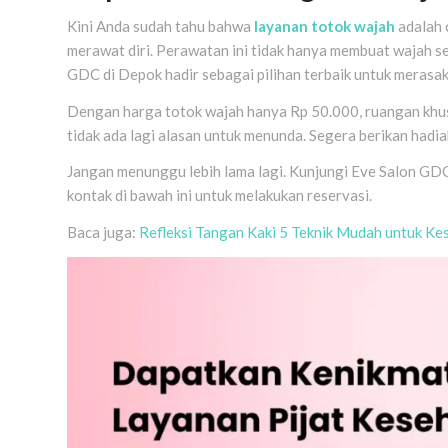
Kini Anda sudah tahu bahwa
layanan totok wajah
adalah 
merawat diri. Perawatan ini tidak hanya membuat wajah se
GDC di Depok hadir sebagai pilihan terbaik untuk merasa
Dengan harga totok wajah hanya Rp 50.000, ruangan khus
tidak ada lagi alasan untuk menunda. Segera berikan hadia
Jangan menunggu lebih lama lagi. Kunjungi Eve Salon GDC
kontak di bawah ini untuk melakukan reservasi.
Baca juga:
Refleksi Tangan Kaki 5 Teknik Mudah untuk Ke