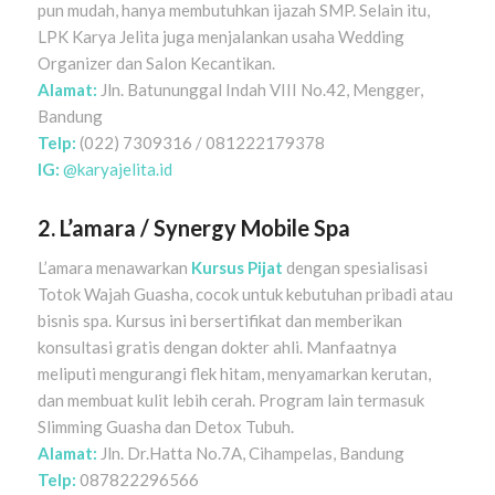
pun mudah, hanya membutuhkan ijazah SMP. Selain itu,
LPK Karya Jelita juga menjalankan usaha Wedding
Organizer dan Salon Kecantikan.
Alamat:
Jln. Batununggal Indah VIII No.42, Mengger,
Bandung
Telp:
(022) 7309316 / 081222179378
IG:
@karyajelita.id
2. L’amara / Synergy Mobile Spa
L’amara menawarkan
Kursus Pijat
dengan spesialisasi
Totok Wajah Guasha, cocok untuk kebutuhan pribadi atau
bisnis spa. Kursus ini bersertifikat dan memberikan
konsultasi gratis dengan dokter ahli. Manfaatnya
meliputi mengurangi flek hitam, menyamarkan kerutan,
dan membuat kulit lebih cerah. Program lain termasuk
Slimming Guasha dan Detox Tubuh.
Alamat:
Jln. Dr.Hatta No.7A, Cihampelas, Bandung
Telp:
087822296566