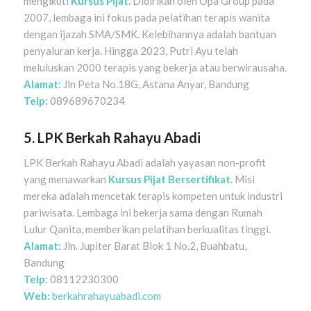
mengikuti
Kursus Pijat
. Didirikan oleh Opa Group pada
2007, lembaga ini fokus pada pelatihan terapis wanita
dengan ijazah SMA/SMK. Kelebihannya adalah bantuan
penyaluran kerja. Hingga 2023, Putri Ayu telah
meluluskan 2000 terapis yang bekerja atau berwirausaha.
Alamat:
Jln Peta No.18G, Astana Anyar, Bandung
Telp:
089689670234
5. LPK Berkah Rahayu Abadi
LPK Berkah Rahayu Abadi adalah yayasan non-profit
yang menawarkan
Kursus Pijat Bersertifikat
. Misi
mereka adalah mencetak terapis kompeten untuk industri
pariwisata. Lembaga ini bekerja sama dengan Rumah
Lulur Qanita, memberikan pelatihan berkualitas tinggi.
Alamat:
Jln. Jupiter Barat Blok 1 No.2, Buahbatu,
Bandung
Telp:
08112230300
Web:
berkahrahayuabadi.com