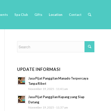
ments
Spa Club
Gifts
Location
Contact
UPDATE INFORMASI
Jasa Pijat Panggilan Manado Terpercaya
Tanpa Ribet
November 19, 2025 - 11:41 am
Jasa Pijat Panggilan Kupang yang Siap
Datang
November 19, 2025 - 11:37 am