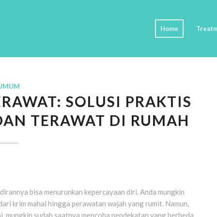
Home
Treat
UMUM
RAWAT: SOLUSI PRAKTIS
DAN TERAWAT DI RUMAH
adirannya bisa menurunkan kepercayaan diri. Anda mungkin
dari krim mahal hingga perawatan wajah yang rumit. Namun,
s ini, mungkin sudah saatnya mencoba pendekatan yang berbeda.