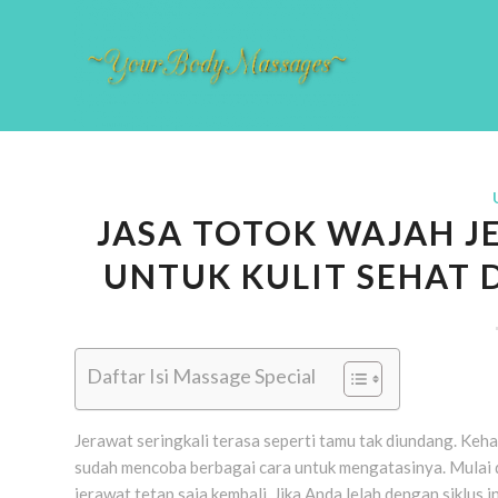
JASA TOTOK WAJAH JE
UNTUK KULIT SEHAT 
Daftar Isi Massage Special
Jerawat seringkali terasa seperti tamu tak diundang. Keh
sudah mencoba berbagai cara untuk mengatasinya. Mulai 
jerawat tetap saja kembali. Jika Anda lelah dengan siklu