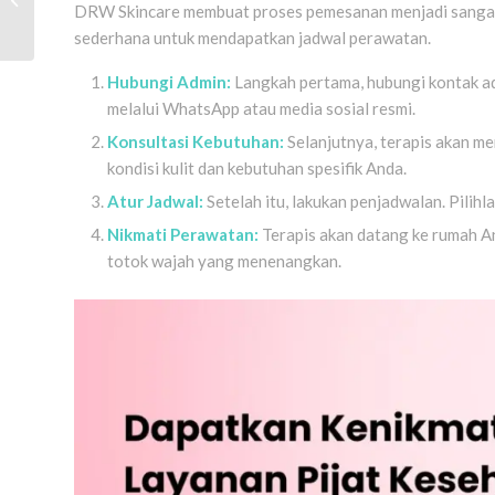
DRW Skincare membuat proses pemesanan menjadi sangat
Manfaat, dan 10
Rekomendasi Tempat...
sederhana untuk mendapatkan jadwal perawatan.
Hubungi Admin:
Langkah pertama, hubungi kontak a
melalui WhatsApp atau media sosial resmi.
Konsultasi Kebutuhan:
Selanjutnya, terapis akan m
kondisi kulit dan kebutuhan spesifik Anda.
Atur Jadwal:
Setelah itu, lakukan penjadwalan. Pilihl
Nikmati Perawatan:
Terapis akan datang ke rumah An
totok wajah yang menenangkan.