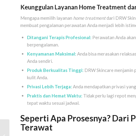
Keunggulan Layanan Home Treatment dar
Mengapa memilih layanan
home treatment
dari DRW Skin
membuat pengalaman perawatan Anda menjadi lebih istim
Ditangani Terapis Profesional:
Perawatan Anda akan d
berpengalaman.
Kenyamanan Maksimal:
Anda bisa merasakan relaksas
Anda sendiri.
Produk Berkualitas Tinggi:
DRW Skincare menjamin p
kulit Anda.
Privasi Lebih Terjaga:
Anda mendapatkan privasi yang t
Praktis dan Hemat Waktu:
Tidak perlu lagi repot me
tepat waktu sesuai jadwal.
Seperti Apa Prosesnya? Dari
Terawat
Panduan Pijat untuk
Sakit Pinggang: Jenis,