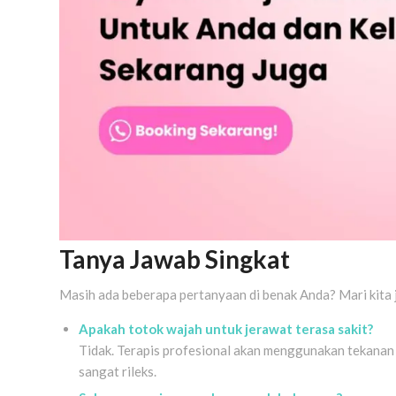
Tanya Jawab Singkat
Masih ada beberapa pertanyaan di benak Anda? Mari kita 
Apakah totok wajah untuk jerawat terasa sakit?
Tidak. Terapis profesional akan menggunakan tekanan
sangat rileks.