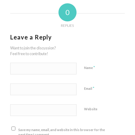
0
REPLIES
Leave a Reply
Want to join the discussion?
Feel free to contribute!
*
Name
*
Email
Website
Save my name, email, and website in this browser for the
next time I comment.