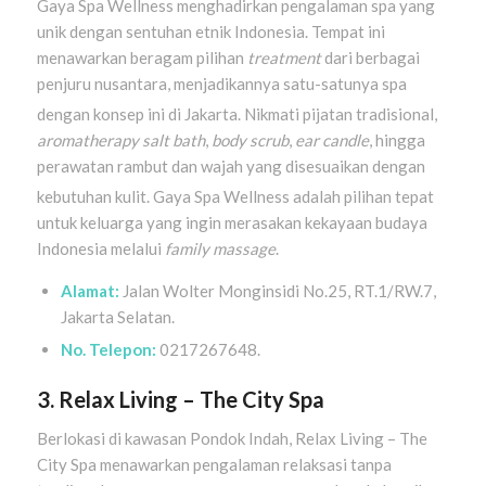
Gaya Spa Wellness menghadirkan pengalaman spa yang
unik dengan sentuhan etnik Indonesia. Tempat ini
menawarkan beragam pilihan
treatment
dari berbagai
penjuru nusantara, menjadikannya satu-satunya spa
dengan konsep ini di Jakarta
. Nikmati pijatan tradisional,
aromatherapy salt bath
,
body scrub
,
ear candle
, hingga
perawatan rambut dan wajah yang disesuaikan dengan
kebutuhan kulit
. Gaya Spa Wellness adalah pilihan tepat
untuk keluarga yang ingin merasakan kekayaan budaya
Indonesia melalui
family massage
.
Alamat:
Jalan Wolter Monginsidi No.25, RT.1/RW.7,
Jakarta Selatan.
No. Telepon:
0217267648.
3. Relax Living – The City Spa
Berlokasi di kawasan Pondok Indah, Relax Living – The
City Spa menawarkan pengalaman relaksasi tanpa