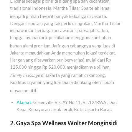
Dikenal sebagai pionir di bidang spa dan kecantikan
tradisional Indonesia, Martha Tilaar Spa telah lama
menjadi pilihan favorit banyak keluarga di Jakarta
.
Dengan reputasi yang tak perlu diragukan, Martha Tilaar
menawarkan berbagai perawatan spa, wajah, salon,
hingga layanan pra-pernikahan menggunakan bahan-
bahan alami premium
. Jaringan cabangnya yang luas di
Jakarta memudahkan Anda menemukan lokasi terdekat.
Harga yang ditawarkan pun bervariasi, mulai dari Rp
125.000 hingga Rp 520.000, menjadikannya pilihan
family massage
di Jakarta yang ramah di kantong
.
Kualitas layanan yang luar biasa didukung oleh ribuan
ulasan positif
.
Alamat:
Greenville Blk. AY No.11, RT.12/RW.9, Duri
Kepa, Kebayoran Jeruk Jeruk, Kota Jakarta Barat.
2. Gaya Spa Wellness Wolter Monginsidi