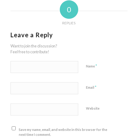
0
REPLIES
Leave a Reply
Want to join the discussion?
Feel free to contribute!
*
Name
*
Email
Website
Save my name, email, and website in this browser for the
next time I comment.