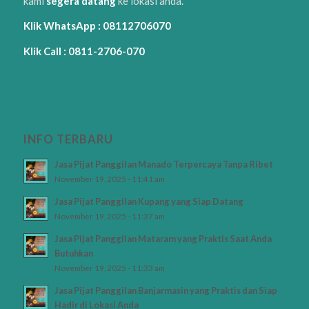
kami
segera datang
ke lokasi anda.
Klik WhatsApp : 08112706070
Klik Call : 0811-2706-070
INFO TERBARU
Jasa Pijat Panggilan Manado Terpercaya Tanpa Ribet
November 19, 2025 - 11:41 am
Jasa Pijat Panggilan Kupang yang Siap Datang
November 19, 2025 - 11:37 am
Jasa Pijat Panggilan Mataram yang Praktis Saat Anda
Butuhkan
November 19, 2025 - 11:33 am
Jasa Pijat Panggilan Banjarmasin yang Praktis dan Siap
Hadir di Lokasi Anda